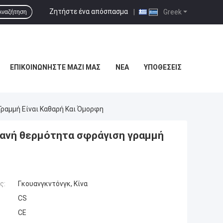
Ζητήστε ένα απόσπασμα
|
Greek
Αναζήτηση
ΕΠΙΚΟΙΝΩΝΉΣΤΕ ΜΑΖΊ ΜΑΣ
ΝΈΑ
ΥΠΟΘΈΣΕΙΣ
Γραμμή Είναι Καθαρή Και Όμορφη
ηχανή θερμότητα σφράγιση γραμμή
ς:
Γκουανγκντόνγκ, Κίνα
CS
CE