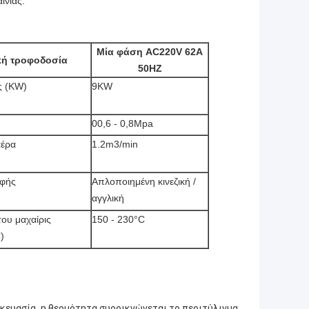
ινίας.
Μία φάση AC220V 62A
κή τροφοδοσία
50HZ
ς (KW)
9KW
00,6 - 0,8Mpa
έρα
1.2m3/min
φής
Απλοποιημένη κινεζική /
αγγλική
ου μαχαίρις
150 - 230°C
)
,
σκευασία
η θερμότητα συρρικνώνεται το περιτύλιγμα