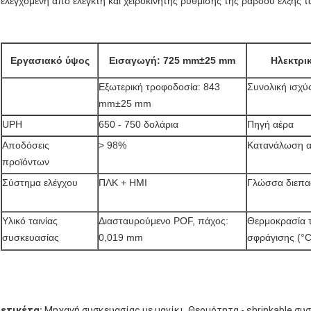
ελεγχόμενη από ελεγκτή και χειροκίνητης ρύθμισης της ράβδου έλξης τα
Εργασιακό ύψος
Εισαγωγή: 725 mm±25 mm
Ηλεκτρι
Εξωτερική τροφοδοσία: 843
Συνολική ισχύ
mm±25 mm
UPH
650 - 750 δολάρια
Πηγή αέρα
Αποδόσεις
> 98%
Κατανάλωση α
προϊόντων
Σύστημα ελέγχου
ΠΛΚ + HMI
Γλώσσα διεπα
Υλικό ταινίας
Διασταυρούμενο POF, πάχος:
Θερμοκρασία τ
συσκευασίας
0,019 mm
σφράγισης (°C
,
ετικέτα:
Μηχανή συσκευασίας με μανίκι
Θερμότητα - shrinkable συ