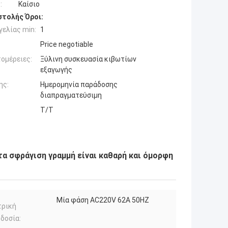
:
Καίσιο
τολής Όροι:
ελίας min:
1
Price negotiable
ομέρειες:
Ξύλινη συσκευασία κιβωτίων
εξαγωγής
ης:
Ημερομηνία παράδοσης
διαπραγματεύσιμη
Τ/Τ
τα σφράγιση γραμμή είναι καθαρή και όμορφη
Μία φάση AC220V 62A 50HZ
τρική
δοσία: