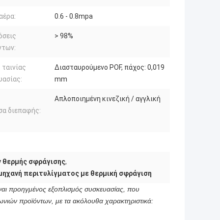
αέρα:
0.6 - 0.8mpa
όσεις
> 98%
ντων:
 ταινίας
Διασταυρούμενο POF, πάχος: 0,019
υασίας:
mm
Απλοποιημένη κινεζική / αγγλική
σα διεπαφής:
 θερμής σφράγισης
,
μηχανή περιτυλίγματος με θερμική σφράγιση
αι προηγμένος εξοπλισμός συσκευασίας, που
γωνιών προϊόντων, με τα ακόλουθα χαρακτηριστικά: