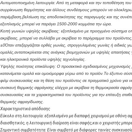
Αυτοματοποιημένη λειτουργία: Από τη μεταφορά και την τοποθέτηση του
συρρίκνωση θερμότητας και άλλους συνδέσμους μπορούν να ολοκληρωθ
παρέμβαση,βελτίωση της αποδοτικότητας της παραγωγής και της συνέπε
εξοπλισμός μπορεί να παράγει 1500-2000 κομμάτια την ώρα.
Κοπή γωνιών υψηλής ακρίβειας: εξοπλισμένο με προηγμένο σύστημα ο
ακρίβειας, μπορεί να συλλάβει με ακρίβεια το περίγραμμα του προϊόντος
±0Όταν επεξεργάζεται ορθές γωνίες, στρογγυλεμένες γωνίες ή ειδικές γων
ομαλές,ανταποκρίνεται στις ανάγκες βιομηχανιών με υψηλές απαιτήσεις
και ηλεκτρονικά προϊόντα υψηλής τεχνολογίας.
Υψηλής ποιότητας επικάλυψη: Ο προσεκτικά σχεδιασμένος μηχανισμός με
κατανέμεται ομαλά και ομοιόμορφα γύρω από το προϊόν.Το έξυπνο σύστ
φιλμ συσκευασίας και τη θέση του προϊόντος σε πραγματικό χρόνο για 
συσκευή θερμικής σφράγισης ελέγχει με ακρίβεια τη θερμοκρασία σφράγι
συσκευασίας και τα χαρακτηριστικά του προϊόντος για την επίτευξη στ
θερμικής σφραγίδωσης.
Χαρακτηριστικά απόδοσης
Εύκολο στη λειτουργία: εξοπλισμένο με διεπαφή χειρισμού με οθόνη αφ
διαισθητικός, η λειτουργική διαίρεση είναι σαφής,και ο χειριστής μπορ
Σημαντική συμβατότητα: Είναι συμβατό με διάφορες ταινίες συσκευασί