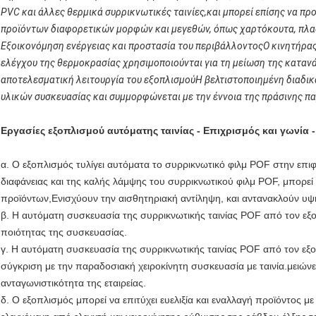
PVC και άλλες θερμικά συρρικνωτικές ταινίες,και μπορεί επίσης να πρ
προϊόντων διαφορετικών μορφών και μεγεθών, όπως χαρτόκουτα, πλασ
Εξοικονόμηση ενέργειας και προστασία του περιβάλλοντοςΟ κινητήρας
ελέγχου της θερμοκρασίας χρησιμοποιούνται για τη μείωση της κατα
αποτελεσματική λειτουργία του εξοπλισμούΗ βελτιστοποιημένη διαδικ
υλικών συσκευασίας και συμμορφώνεται με την έννοια της πράσινης π
Εργασίες εξοπλισμού αυτόματης ταινίας - Επιχρισμός και γωνία
α. Ο εξοπλισμός τυλίγει αυτόματα το συρρικνωτικό φιλμ POF στην επ
διαφάνειας και της καλής λάμψης του συρρικνωτικού φιλμ POF, μπορεί 
προϊόντων,Ενισχύουν την αισθητηριακή αντίληψη, και αντανακλούν υ
β. Η αυτόματη συσκευασία της συρρικνωτικής ταινίας POF από τον εξοπ
ποιότητας της συσκευασίας.
γ. Η αυτόματη συσκευασία της συρρικνωτικής ταινίας POF από τον εξο
σύγκριση με την παραδοσιακή χειροκίνητη συσκευασία με ταινία.μειώνε
ανταγωνιστικότητα της εταιρείας.
δ. Ο εξοπλισμός μπορεί να επιτύχει ευελιξία και εναλλαγή προϊόντος 