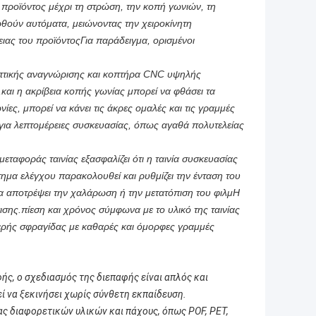
 προϊόντος μέχρι τη στρώση, την κοπή γωνιών, τη
ούν αυτόματα, μειώνοντας την χειροκίνητη
ιας του προϊόντοςΓια παράδειγμα, ορισμένοι
πτικής αναγνώρισης και κοπτήρα CNC υψηλής
,και η ακρίβεια κοπής γωνίας μπορεί να φθάσει τα
ίες, μπορεί να κάνει τις άκρες ομαλές και τις γραμμές
 για λεπτομέρειες συσκευασίας, όπως αγαθά πολυτελείας
ταφοράς ταινίας εξασφαλίζει ότι η ταινία συσκευασίας
ημα ελέγχου παρακολουθεί και ρυθμίζει την ένταση του
να αποτρέψει την χαλάρωση ή την μετατόπιση του φιλμΗ
σης.πίεση και χρόνος σύμφωνα με το υλικό της ταινίας
αθερής σφραγίδας με καθαρές και όμορφες γραμμές
ής, ο σχεδιασμός της διεπαφής είναι απλός και
εί να ξεκινήσει χωρίς σύνθετη εκπαίδευση.
ας διαφορετικών υλικών και πάχους, όπως POF, PET,