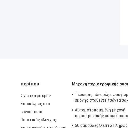
περίπου
Μηχανή περιστροφικής συσ
Τέσσερις πλευρές σφραγίσ
Σχετικά με εμάς
σκόνης σταθείτε τσάντα σα
Επισκέψεις στο
μηχανές πλήρως αυτόματη
Αυτοματοποιημένη μηχανή
εργοστάσιο
περιστροφικής συσκευασία
Ποιοτικός έλεγχος
16-70 σακούλες/λεπτο
50 σακούλες/λεπτο Πλήρως
Επικοινωνήστε μαζί μας