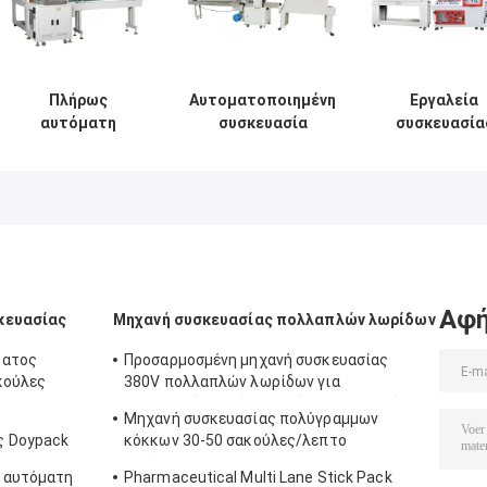
Πλήρως
Αυτοματοποιημένη
Εργαλεία
αυτόματη
συσκευασία
συσκευασία
μηχανή
υψηλής ταχύτητας
αυτοματοποιημ
συσκευασίας με
τύπου μαξιλάρις
συρρίκνωσης 
μανίκι θερμικής
θερμότητα
συρρίκνωσης
συρρικνώσιμη
220V 380V
συσκευασία
τροφίμων και
ποτών
Αφή
κευασίας
Μηχανή συσκευασίας πολλαπλών λωρίδων
ματος
Προσαρμοσμένη μηχανή συσκευασίας
κούλες
380V πολλαπλών λωρίδων για
συσκευασία υγρών τροφίμων και ποτών
Μηχανή συσκευασίας πολύγραμμων
ς Doypack
κόκκων 30-50 σακούλες/λεπτο
αυτόματο
 αυτόματη
Pharmaceutical Multi Lane Stick Pack