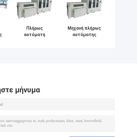
Πλήρως
Μηχανή πλήρως
ς
αυτόματη
αυτόματης
ένης
μηχανή στρώσης
στρώσης και
PE
και κοπής
κοπής για
σφραγίζει στενά
επίπεδη
το φιλμ με την
συσκευασία με
συσκευασία του
υψηλή απόδοση
προϊόντος
στε μήνυμα