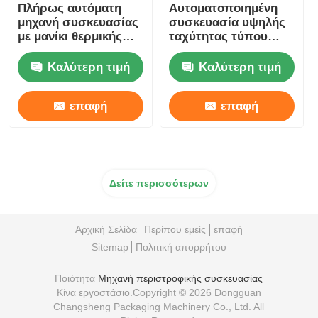
Πλήρως αυτόματη
Αυτοματοποιημένη
μηχανή συσκευασίας
συσκευασία υψηλής
Άλλο μηχάνημα
με μανίκι θερμικής
ταχύτητας τύπου
συρρίκνωσης 220V
μαξιλάρις θερμότητα
380V
συρρικνώσιμη
Καλύτερη τιμή
Καλύτερη τιμή
Υπηρεσίες μεταποίησης συσκευασιών
συσκευασία
τροφίμων και ποτών
επαφή
επαφή
Υλικό συσκευασίας
Ειδική γραμμή παραγωγής
Δείτε περισσότερων
Αρχική Σελίδα
Περίπου εμείς
επαφή
Sitemap
Πολιτική απορρήτου
Ποιότητα
Μηχανή περιστροφικής συσκευασίας
Κίνα εργοστάσιο.Copyright © 2026 Dongguan
Changsheng Packaging Machinery Co., Ltd. All