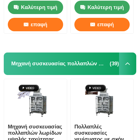
Καλύτερη τιμή
Καλύτερη τιμή
επαφή
επαφή
(39)
Μηχανή συσκευασίας πολλαπλών λωρίδων
Σπίτι
Προϊόντα
Μηχανή συσκευασίας
Πολλαπλές
πολλαπλών λωρίδων
συσκευασίες
Βίντεο
υψηλής ταχύτητας
γεμίσματος με σκόνη