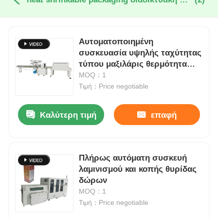
Αυτοματοποιημένη
συσκευασία υψηλής ταχύτητας
τύπου μαξιλάρις θερμότητα
συρρικνώσιμη συσκευασία
MOQ：1
τροφίμων και ποτών
Τιμή：Price negotiable
Καλύτερη τιμή
επαφή
Πλήρως αυτόματη συσκευή
λαμινισμού και κοπής θυρίδας
δώρων
MOQ：1
Τιμή：Price negotiable