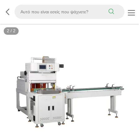
2
/
2