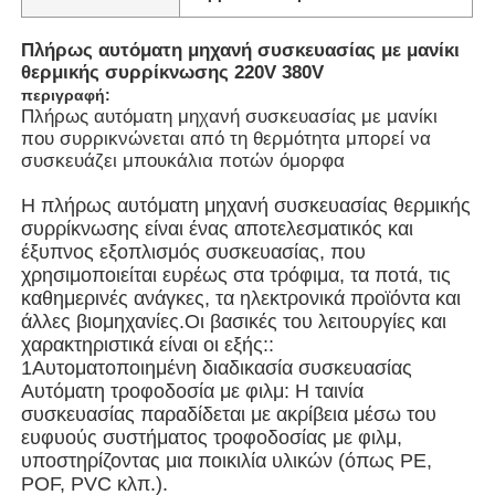
Πλήρως αυτόματη μηχανή συσκευασίας με μανίκι
θερμικής συρρίκνωσης 220V 380V
περιγραφή:
Πλήρως αυτόματη μηχανή συσκευασίας με μανίκι
που συρρικνώνεται από τη θερμότητα μπορεί να
συσκευάζει μπουκάλια ποτών όμορφα
Η πλήρως αυτόματη μηχανή συσκευασίας θερμικής
συρρίκνωσης είναι ένας αποτελεσματικός και
έξυπνος εξοπλισμός συσκευασίας, που
χρησιμοποιείται ευρέως στα τρόφιμα, τα ποτά, τις
καθημερινές ανάγκες, τα ηλεκτρονικά προϊόντα και
άλλες βιομηχανίες.Οι βασικές του λειτουργίες και
χαρακτηριστικά είναι οι εξής::
Σπίτι
1Αυτοματοποιημένη διαδικασία συσκευασίας
Αυτόματη τροφοδοσία με φιλμ: Η ταινία
συσκευασίας παραδίδεται με ακρίβεια μέσω του
Προϊόντα
ευφυούς συστήματος τροφοδοσίας με φιλμ,
υποστηρίζοντας μια ποικιλία υλικών (όπως PE,
POF, PVC κλπ.).
Βίντεο