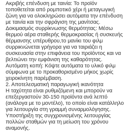
Ακριβής επένδυση με ταινία: Το προϊόν
τοποθετείται από ρομποτικό χέρι ή μεταγωγική
ζώνη για να ολοκληρώσει αυτόματα την επένδυση
Σχετικά με εμάς
με ταινία και την σφράγιση της μανίτσας.
Δοκιμασμός συρρίκνωσης θερμότητας: Μέσω
θερμού αέρα σταθερής θερμοκρασίας ή συσκευής
Επισκέψεις στο εργοστάσιο
θέρμανσης υπέρυθρου,το μανίκι του φιλμ
συρρικνώνεται γρήγορα για να ταιριάζει η
συσκευασία στην επιφάνεια του προϊόντος και να
Ποιοτικός έλεγχος
βελτιώνει την εμφάνιση της καθαρότητας.
Αυτόματη κοπή: Κόψτε αυτόματα το υλικό φιλμ
σύμφωνα με το προκαθορισμένο μήκος χωρίς
Επικοινωνήστε μαζί μας
χειροκίνητη παρέμβαση.
2. Αποτελεσματική παραγωγική ικανότητα
Η ταχύτητα είναι ρυθμιζόμενη και μπορούν να
Νέα
επεξεργαστούν 30-150 προϊόντα ανά λεπτό
(ανάλογα με το μοντέλο), το οποίο είναι κατάλληλο
για λειτουργία στη γραμμή συναρμολόγησης.
Υποθέσεις
Υποστήριξη της συγχρονισμένης λειτουργίας
πολλών σταθμών για τη μείωση του χρόνου
αναμονής.
Μηχανή περιστροφικής συσκευασίας