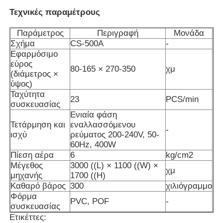
Τεχνικές παραμέτρους
Μηχανή συσκευασίας πολλαπλών λωρίδων
Παράμετρος
Περιγραφή
Μονάδα
Σχήμα
CS-500A
-
Εφαρμόσιμο
Desiccant μηχανή Inserter
εύρος
80-165 × 270-350
χμ
(διάμετρος ×
ύψος)
Μηχανή μέτρησης καρτών
Ταχύτητα
23
PCS/min
συσκευασίας
Ενιαία φάση
Μηχανές συσκευασίας
Τετάρμηση και
εναλλασσόμενου
-
ισχύ
ρεύματος 200-240V, 50-
60Hz, 400W
Μηχανή συσκευασίας
Πίεση αέρα
6
kg/cm2
Μέγεθος
3000 ((L) × 1100 ((W) ×
χμ
μηχανής
1700 ((H)
Μηχανή πλήρωσης
Καθαρό βάρος
300
χιλιόγραμμο
Φόρμα
PVC, POF
-
συσκευασίας
μηχανή μπουλεττών
Ετικέττες: