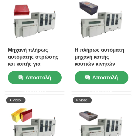
Μηχανή πλήρως
Η πλήρως αυτόματη
αυτόματης στρώσης
μηχανή κοπής
και κοπής για
κουτιών κινητών
επίπεδη συσκευασία
τηλεφώνων
Αποστολή
Αποστολή
με υψηλή απόδοση
εξοικονομεί εργασία
και μειώνει το κόστος
ερώτησης
ερώτησης