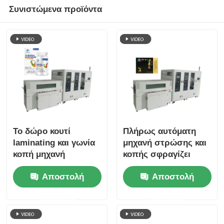
Συνιστώμενα προϊόντα
Άλλο μηχάνημα
Υπηρεσίες μεταποίησης συσκευασιών
Υλικό συσκευασίας
Ειδική γραμμή παραγωγής
Το δώρο κουτί
Πλήρως αυτόματη
laminating και γωνία
μηχανή στρώσης και
κοπή μηχανή
κοπής σφραγίζει
θερμότητα σφράγιση
στενά το φιλμ με την
Αποστολή
Αποστολή
γραμμή είναι καθαρή
συσκευασία του
και όμορφη
προϊόντος
ερώτησης
ερώτησης