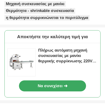
Μηχανή συσκευασίας με μανίκι
Θερμότητα - shrinkable συσκευασία
Μηχανή συσκευασίας σακούλας
η θερμότητα συρρικνώνεται το περιτύλιγμα
μηχανή συσκευασίας τσαντών πλέγματος
Αποκτήστε την καλύτερη τιμή για
Κάθετη μηχανή συσκευασίας
Πλήρως αυτόματη μηχανή
συσκευασίας με μανίκι
Οριζόντια μηχανή συσκευασίας
θερμικής συρρίκνωσης 220V
380V
Μηχανή συσκευασίας οπτικής μέτρησης
Μηχανή συσκευασίας με πολλαπλές κεφαλές
Να συνεχίσει
Μηχανή συσκευασίας σκόνης