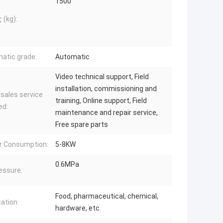
1500
 (kg):
atic grade:
Automatic
Video technical support, Field
installation, commissioning and
-sales service
training, Online support, Field
ed:
maintenance and repair service,
Free spare parts
r Consumption:
5-8KW
0.6MPa
ressure:
Food, pharmaceutical, chemical,
cation:
hardware, etc.