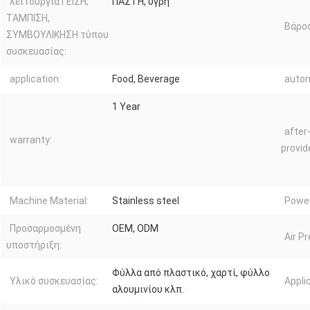
λειτουργία ΓΕΙΣΗ,
ΠΑΣΤΗ, υγρή
ΤΑΜΠΙΣΗ,
Βάρος
ΣΥΜΒΟΥΛΙΚΗΣΗ τύπου
συσκευασίας:
application:
Food, Beverage
autom
1 Year
after
warranty:
provid
Machine Material:
Stainless steel
Powe
Προσαρμοσμένη
OEM, ODM
Air P
υποστήριξη:
Φύλλα από πλαστικό, χαρτί, φύλλο
Υλικό συσκευασίας:
Appli
αλουμινίου κλπ.