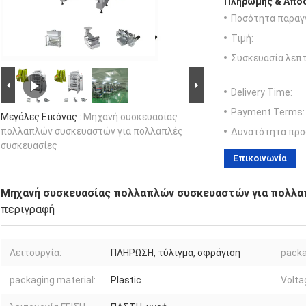
Πληρωμής & Αποσ
Ποσότητα παραγγ
Τιμή:
Συσκευασία λεπτ
Delivery Time:
Payment Terms:
Μεγάλες Εικόνας :
Μηχανή συσκευασίας
πολλαπλών συσκευαστών για πολλαπλές
Δυνατότητα προ
συσκευασίες
Επικοινωνία
Μηχανή συσκευασίας πολλαπλών συσκευαστών για πολλα
περιγραφή
Λειτουργία:
ΠΛΗΡΩΣΗ, τύλιγμα, σφράγιση
packa
packaging material:
Plastic
Volta