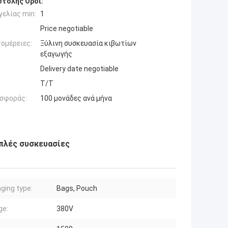
τολής Όροι:
ελίας min:
1
Price negotiable
ομέρειες:
Ξύλινη συσκευασία κιβωτίων
εξαγωγής
Delivery date negotiable
T/T
σφοράς:
100 μονάδες ανά μήνα
πλές συσκευασίες
ging type:
Bags, Pouch
ge:
380V