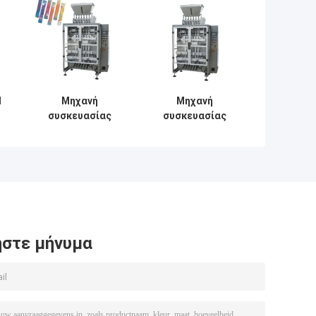
l
Μηχανή
Μηχανή
i
συσκευασίας
συσκευασίας
σάκετ
σωματιδίων
πολλαπλών
καφέ πολλαπλών
γραμμών 6
οδών
στήλων 15-30
συσκευασίες/
λεπτο
στε μήνυμα