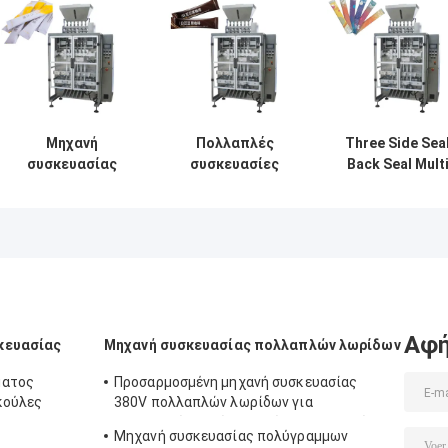
Μηχανή
Πολλαπλές
Three Side Sea
συσκευασίας
συσκευασίες
Back Seal Mult
πολλαπλών
γεμίσματος με
Lane Packing
λωρίδων υψηλής
σκόνη 200
Machine Four
ταχύτητας
σακούλες/λεπτο
Side Seal
υψηλής
αυτόματη 3 φάση
ακρίβειας για
υλικά σκόνης
Αφή
κευασίας
Μηχανή συσκευασίας πολλαπλών λωρίδων
ματος
Προσαρμοσμένη μηχανή συσκευασίας
κούλες
380V πολλαπλών λωρίδων για
συσκευασία υγρών τροφίμων και ποτών
Μηχανή συσκευασίας πολύγραμμων