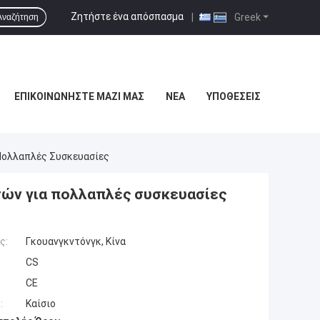
Ζητήστε ένα απόσπασμα
|
Greek
Αναζήτηση
ΕΠΙΚΟΙΝΩΝΉΣΤΕ ΜΑΖΊ ΜΑΣ
ΝΈΑ
ΥΠΟΘΈΣΕΙΣ
Πολλαπλές Συσκευασίες
ών για πολλαπλές συσκευασίες
ς:
Γκουανγκντόνγκ, Κίνα
CS
CE
:
Καίσιο