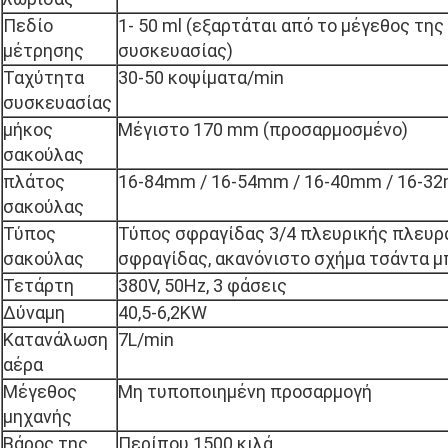
Πεδίο
1- 50 ml (εξαρτάται από το μέγεθος της
μέτρησης
συσκευασίας)
Ταχύτητα
30-50 κοψίματα/min
συσκευασίας
μήκος
Μέγιστο 170 mm (προσαρμοσμένο)
σακούλας
πλάτος
16-84mm / 16-54mm / 16-40mm / 16-3
σακούλας
Τύπος
Τύπος σφραγίδας 3/4 πλευρικής πλευρ
σακούλας
σφραγίδας, ακανόνιστο σχήμα τσάντα μ
Τετάρτη
380V, 50Hz, 3 φάσεις
Δύναμη
40,5-6,2KW
Κατανάλωση
7L/min
αέρα
Μέγεθος
Μη τυποποιημένη προσαρμογή
μηχανής
Βάρος της
Περίπου 1500 κιλά