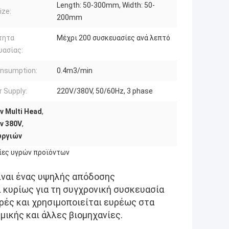
Length: 50-300mm, Width: 50-
ize:
200mm
τητα
Μέχρι 200 συσκευασίες ανά λεπτό
υασίας:
onsumption:
0.4m3/min
 Supply:
220V/380V, 50/60Hz, 3 phase
 Multi Head
,
ν 380V
,
υργιών
ίες υγρών προϊόντων
ίναι ένας υψηλής απόδοσης
 κυρίως για τη συγχρονική συσκευασία
ρές και χρησιμοποιείται ευρέως στα
ικής και άλλες βιομηχανίες.