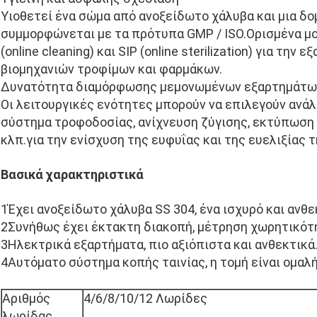
Υιοθετεί ένα σώμα από ανοξείδωτο χάλυβα και μια δομ
συμμορφώνεται με τα πρότυπα GMP / ISO.Ορισμένα μο
(online cleaning) και SIP (online sterilization) για τη
βιομηχανιών τροφίμων και φαρμάκων.
Δυνατότητα διαμόρφωσης μεμονωμένων εξαρτημάτω
Οι λειτουργικές ενότητες μπορούν να επιλεγούν ανάλ
σύστημα τροφοδοσίας, ανίχνευση ζύγισης, εκτύπωση
κλπ.για την ενίσχυση της ευφυΐας και της ευελιξίας 
Βασικά χαρακτηριστικά
1Έχει ανοξείδωτο χάλυβα SS 304, ένα ισχυρό και ανθε
2Συνήθως έχει έκτακτη διακοπή, μέτρηση χωρητικότη
3Ηλεκτρικά εξαρτήματα, πιο αξιόπιστα και ανθεκτικά
4Αυτόματο σύστημα κοπής ταινίας, η τομή είναι ομαλή
Αριθμός
4/6/8/10/12 Λωρίδες
λωρίδας