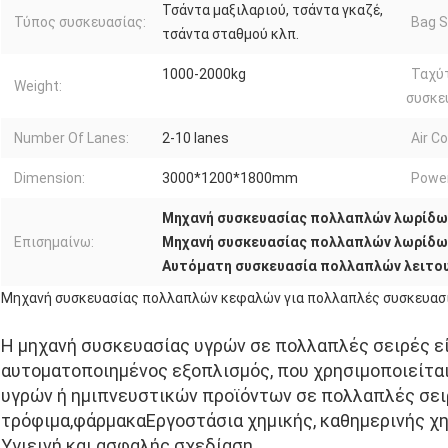
Τσάντα μαξιλαριού, τσάντα γκαζέ,
Τύπος συσκευασίας:
Bag S
τσάντα σταθμού κλπ.
1000-2000kg
Ταχύ
Weight:
συσκε
Number Of Lanes:
2-10 lanes
Air C
Dimension:
3000*1200*1800mm
Power
Μηχανή συσκευασίας πολλαπλών λωρίδων
Επισημαίνω:
Μηχανή συσκευασίας πολλαπλών λωρίδω
Αυτόματη συσκευασία πολλαπλών λειτο
Μηχανή συσκευασίας πολλαπλών κεφαλών για πολλαπλές συσκευασ
Η μηχανή συσκευασίας υγρών σε πολλαπλές σειρές ε
αυτοματοποιημένος εξοπλισμός, που χρησιμοποιείται
υγρών ή ημιπνευστικών προϊόντων σε πολλαπλές σει
τρόφιμα,φάρμακαΕργοστάσια χημικής, καθημερινής χημ
Υγιεινή και ασφαλής σχεδίαση