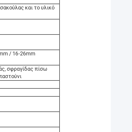
 σακούλας και το υλικό
2mm / 16-26mm
άς, σφραγίδας πίσω
παστούνι