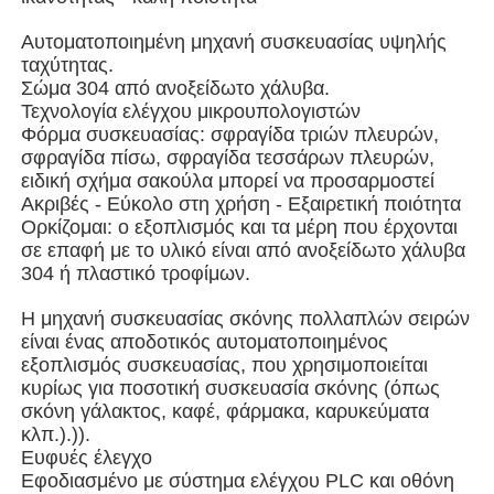
Αυτοματοποιημένη μηχανή συσκευασίας υψηλής
Μηχανή συσκευασίας πολλαπλών λωρίδων
ταχύτητας.
Σώμα 304 από ανοξείδωτο χάλυβα.
Τεχνολογία ελέγχου μικρουπολογιστών
Desiccant μηχανή Inserter
Φόρμα συσκευασίας: σφραγίδα τριών πλευρών,
σφραγίδα πίσω, σφραγίδα τεσσάρων πλευρών,
ειδική σχήμα σακούλα μπορεί να προσαρμοστεί
Μηχανή μέτρησης καρτών
Ακριβές - Εύκολο στη χρήση - Εξαιρετική ποιότητα
Ορκίζομαι: ο εξοπλισμός και τα μέρη που έρχονται
σε επαφή με το υλικό είναι από ανοξείδωτο χάλυβα
Μηχανές συσκευασίας
304 ή πλαστικό τροφίμων.
Η μηχανή συσκευασίας σκόνης πολλαπλών σειρών
Μηχανή συσκευασίας
είναι ένας αποδοτικός αυτοματοποιημένος
εξοπλισμός συσκευασίας, που χρησιμοποιείται
κυρίως για ποσοτική συσκευασία σκόνης (όπως
Μηχανή πλήρωσης
σκόνη γάλακτος, καφέ, φάρμακα, καρυκεύματα
κλπ.).)).
Ευφυές έλεγχο
μηχανή μπουλεττών
Εφοδιασμένο με σύστημα ελέγχου PLC και οθόνη