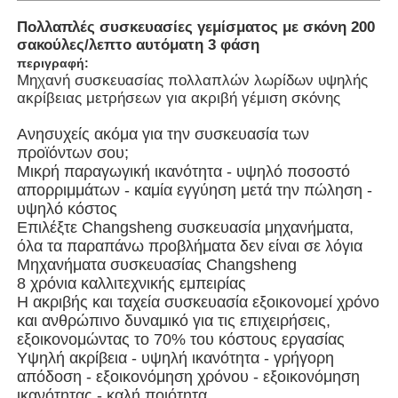
Πολλαπλές συσκευασίες γεμίσματος με σκόνη 200
σακούλες/λεπτο αυτόματη 3 φάση
Σχετικά με εμάς
περιγραφή:
Μηχανή συσκευασίας πολλαπλών λωρίδων υψηλής
ακρίβειας μετρήσεων για ακριβή γέμιση σκόνης
Επισκέψεις στο εργοστάσιο
Ανησυχείς ακόμα για την συσκευασία των
προϊόντων σου;
Ποιοτικός έλεγχος
Μικρή παραγωγική ικανότητα - υψηλό ποσοστό
απορριμμάτων - καμία εγγύηση μετά την πώληση -
υψηλό κόστος
Επικοινωνήστε μαζί μας
Επιλέξτε Changsheng συσκευασία μηχανήματα,
όλα τα παραπάνω προβλήματα δεν είναι σε λόγια
Μηχανήματα συσκευασίας Changsheng
Νέα
8 χρόνια καλλιτεχνικής εμπειρίας
Η ακριβής και ταχεία συσκευασία εξοικονομεί χρόνο
και ανθρώπινο δυναμικό για τις επιχειρήσεις,
Υποθέσεις
εξοικονομώντας το 70% του κόστους εργασίας
Υψηλή ακρίβεια - υψηλή ικανότητα - γρήγορη
απόδοση - εξοικονόμηση χρόνου - εξοικονόμηση
Μηχανή περιστροφικής συσκευασίας
ικανότητας - καλή ποιότητα