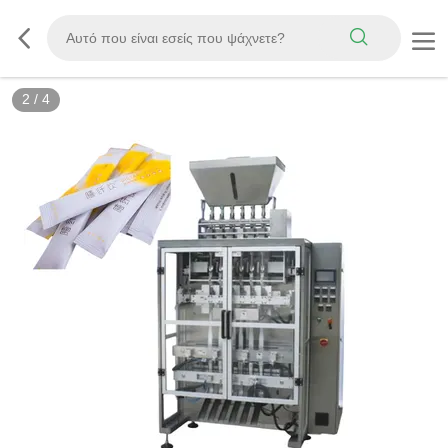
2
/
4