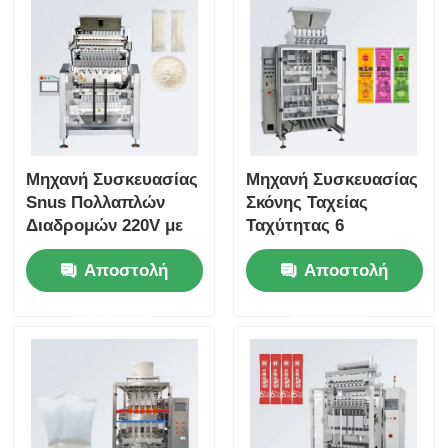
Κοκκωδών Καφέ και
Καραμέλας
Μηχανή Συσκευασίας
Μηχανή Συσκευασίας
Snus Πολλαπλών
Σκόνης Ταχείας
Διαδρομών 220V με
Ταχύτητας 6
Υψηλή Απόδοση
λωρίδων, Κατάλληλη
Αποστολή
Αποστολή
Σφράγισης και 1
για Τρόφιμα,
Έτος Εγγύηση για τη
Ανθεκτική στη Σκόνη,
ερώτησης
ερώτησης
Βιομηχανία
για Σκόνες
Τροφίμων
Καρυκευμάτων και
Υποκατάστατα
Γευμάτων