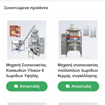
Συνιστώμενα προϊόντα
Μηχανή Συσκευασίας
Μηχανή συσκευασίας
Κοκκωδών Υλικών 6
πολλαπλών λωρίδων
λωρίδων Υψηλής
θερμής συγκόλλησης
Ακρίβειας για Εύκολη
τριών πλευρών 220V
Αποστολή
Αποστολή
Λειτουργία
για στιγμιαίο καφέ και
Συσκευασίας
σκόνη καρυκευμάτων
ερώτησης
ερώτησης
Πολλαπλών Λωρίδων
MSG, Βιταμινών,