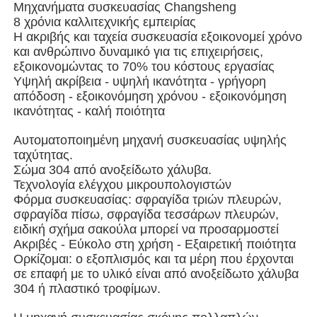
Μηχανήματα συσκευασίας Changsheng
8 χρόνια καλλιτεχνικής εμπειρίας
Η ακριβής και ταχεία συσκευασία εξοικονομεί χρόνο
Μηχανή συσκευασίας πολλαπλών λωρίδων
και ανθρώπινο δυναμικό για τις επιχειρήσεις,
εξοικονομώντας το 70% του κόστους εργασίας
Υψηλή ακρίβεια - υψηλή ικανότητα - γρήγορη
Desiccant μηχανή Inserter
απόδοση - εξοικονόμηση χρόνου - εξοικονόμηση
ικανότητας - καλή ποιότητα
Μηχανή μέτρησης καρτών
Αυτοματοποιημένη μηχανή συσκευασίας υψηλής
ταχύτητας.
Σώμα 304 από ανοξείδωτο χάλυβα.
Μηχανές συσκευασίας
Τεχνολογία ελέγχου μικρουπολογιστών
Φόρμα συσκευασίας: σφραγίδα τριών πλευρών,
σφραγίδα πίσω, σφραγίδα τεσσάρων πλευρών,
Μηχανή συσκευασίας
ειδική σχήμα σακούλα μπορεί να προσαρμοστεί
Ακριβές - Εύκολο στη χρήση - Εξαιρετική ποιότητα
Ορκίζομαι: ο εξοπλισμός και τα μέρη που έρχονται
Μηχανή πλήρωσης
σε επαφή με το υλικό είναι από ανοξείδωτο χάλυβα
304 ή πλαστικό τροφίμων.
μηχανή μπουλεττών