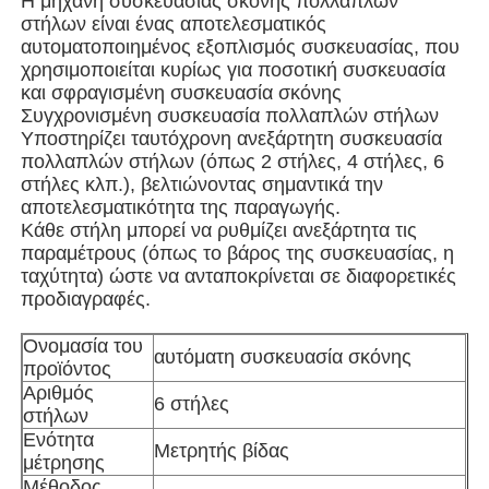
Η μηχανή συσκευασίας σκόνης πολλαπλών
στήλων είναι ένας αποτελεσματικός
αυτοματοποιημένος εξοπλισμός συσκευασίας, που
Μηχανή συσκευασίας σακούλας
χρησιμοποιείται κυρίως για ποσοτική συσκευασία
και σφραγισμένη συσκευασία σκόνης
Συγχρονισμένη συσκευασία πολλαπλών στήλων
μηχανή συσκευασίας τσαντών πλέγματος
Υποστηρίζει ταυτόχρονη ανεξάρτητη συσκευασία
πολλαπλών στήλων (όπως 2 στήλες, 4 στήλες, 6
στήλες κλπ.), βελτιώνοντας σημαντικά την
Κάθετη μηχανή συσκευασίας
αποτελεσματικότητα της παραγωγής.
Κάθε στήλη μπορεί να ρυθμίζει ανεξάρτητα τις
παραμέτρους (όπως το βάρος της συσκευασίας, η
Οριζόντια μηχανή συσκευασίας
ταχύτητα) ώστε να ανταποκρίνεται σε διαφορετικές
προδιαγραφές.
Μηχανή συσκευασίας οπτικής μέτρησης
Ονομασία του
αυτόματη συσκευασία σκόνης
προϊόντος
Αριθμός
Μηχανή συσκευασίας με πολλαπλές κεφαλές
6 στήλες
στήλων
Ενότητα
Μετρητής βίδας
μέτρησης
Μηχανή συσκευασίας σκόνης
Μέθοδος