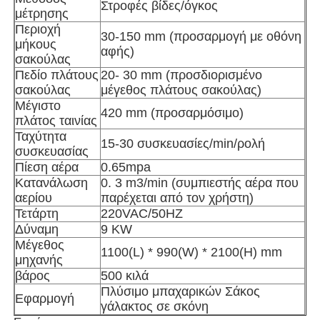
Στροφές βίδες/όγκος
μέτρησης
Περιοχή
Άλλο μηχάνημα
30-150 mm (προσαρμογή με οθόνη
μήκους
αφής)
σακούλας
Πεδίο πλάτους
20- 30 mm (προσδιορισμένο
Υπηρεσίες μεταποίησης συσκευασιών
σακούλας
μέγεθος πλάτους σακούλας)
Μέγιστο
420 mm (προσαρμόσιμο)
πλάτος ταινίας
Υλικό συσκευασίας
Ταχύτητα
15-30 συσκευασίες/min/ρολή
συσκευασίας
Πίεση αέρα
0.65mpa
Ειδική γραμμή παραγωγής
Κατανάλωση
0. 3 m3/min (συμπιεστής αέρα που
αερίου
παρέχεται από τον χρήστη)
Τετάρτη
220VAC/50HZ
Δύναμη
9 KW
Μέγεθος
1100(L) * 990(W) * 2100(H) mm
μηχανής
βάρος
500 κιλά
Πλύσιμο μπαχαρικών Σάκος
Εφαρμογή
γάλακτος σε σκόνη