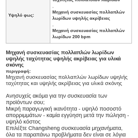
,
Μηχανή συσκευασίας πολλαπλών
Υψηλό φως:
Σχετικά με εμάς
λωρίδων υψηλής ακρίβειας
,
Μηχανή συσκευασίας πολλαπλών
λωρίδων 200 bpm
Επισκέψεις στο εργοστάσιο
Μηχανή συσκευασίας πολλαπλών λωρίδων
Ποιοτικός έλεγχος
υψηλής ταχύτητας υψηλής ακρίβειας για υλικά
σκόνης
περιγραφή:
Επικοινωνήστε μαζί μας
Μηχανή συσκευασίας πολλαπλών λωρίδων υψηλής
ταχύτητας και υψηλής ακρίβειας για υλικά σκόνης
Ανησυχείς ακόμα για την συσκευασία των
Νέα
προϊόντων σου;
Μικρή παραγωγική ικανότητα - υψηλό ποσοστό
απορριμμάτων - καμία εγγύηση μετά την πώληση -
Υποθέσεις
υψηλό κόστος
Επιλέξτε Changsheng συσκευασία μηχανήματα,
όλα τα παραπάνω προβλήματα δεν είναι σε λόγια
Μηχανή περιστροφικής συσκευασίας