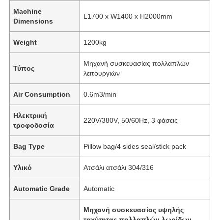
Machine
L1700 x W1400 x H2000mm
Dimensions
Weight
1200kg
Μηχανή συσκευασίας πολλαπλών
Τύπος
λειτουργιών
Air Consumption
0.6m3/min
Ηλεκτρική
220V/380V, 50/60Hz, 3 φάσεις
τροφοδοσία
Bag Type
Pillow bag/4 sides seal/stick pack
Σπίτι
Υλικό
Ατσάλι ατσάλι 304/316
Προϊόντα
Automatic Grade
Automatic
Μηχανή συσκευασίας υψηλής
Βίντεο
ταχύτητας πολλαπλών λωρίδων