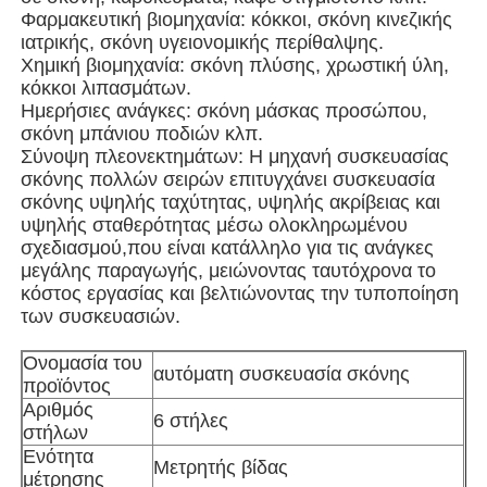
Φαρμακευτική βιομηχανία: κόκκοι, σκόνη κινεζικής
ιατρικής, σκόνη υγειονομικής περίθαλψης.
Άλλο μηχάνημα
Χημική βιομηχανία: σκόνη πλύσης, χρωστική ύλη,
κόκκοι λιπασμάτων.
Ημερήσιες ανάγκες: σκόνη μάσκας προσώπου,
Υπηρεσίες μεταποίησης συσκευασιών
σκόνη μπάνιου ποδιών κλπ.
Σύνοψη πλεονεκτημάτων: Η μηχανή συσκευασίας
σκόνης πολλών σειρών επιτυγχάνει συσκευασία
Υλικό συσκευασίας
σκόνης υψηλής ταχύτητας, υψηλής ακρίβειας και
υψηλής σταθερότητας μέσω ολοκληρωμένου
σχεδιασμού,που είναι κατάλληλο για τις ανάγκες
Ειδική γραμμή παραγωγής
μεγάλης παραγωγής, μειώνοντας ταυτόχρονα το
κόστος εργασίας και βελτιώνοντας την τυποποίηση
των συσκευασιών.
Ονομασία του
αυτόματη συσκευασία σκόνης
προϊόντος
Αριθμός
6 στήλες
στήλων
Ενότητα
Μετρητής βίδας
μέτρησης