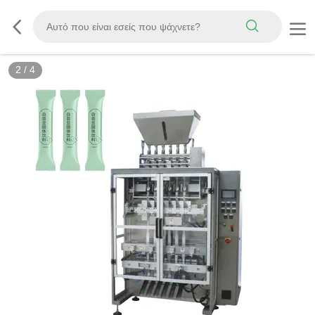
2
/
4