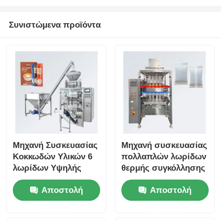
Συνιστώμενα προϊόντα
Μηχανή Συσκευασίας
Μηχανή συσκευασίας
Κοκκωδών Υλικών 6
πολλαπλών λωρίδων
λωρίδων Υψηλής
θερμής συγκόλλησης
Ακρίβειας για Εύκολη
τριών πλευρών 220V
Αποστολή
Αποστολή
Λειτουργία
για στιγμιαίο καφέ και
Συσκευασίας
σκόνη καρυκευμάτων
ερώτησης
ερώτησης
Πολλαπλών Λωρίδων