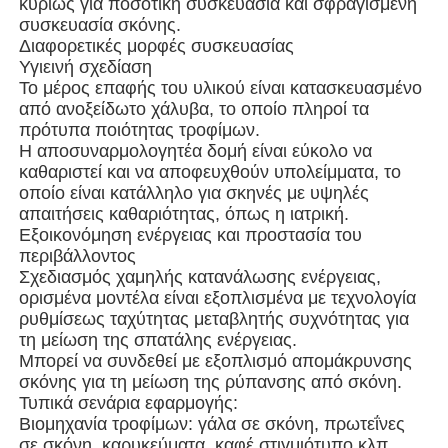
κυρίως για ποσοτική συσκευασία και σφραγισμένη
συσκευασία σκόνης.
Διαφορετικές μορφές συσκευασίας
Μηχανή συσκευασίας σακούλας
Υγιεινή σχεδίαση
Το μέρος επαφής του υλικού είναι κατασκευασμένο
από ανοξείδωτο χάλυβα, το οποίο πληροί τα
μηχανή συσκευασίας τσαντών πλέγματος
πρότυπα ποιότητας τροφίμων.
Η αποσυναρμολογητέα δομή είναι εύκολο να
καθαριστεί και να αποφευχθούν υπολείμματα, το
Κάθετη μηχανή συσκευασίας
οποίο είναι κατάλληλο για σκηνές με υψηλές
απαιτήσεις καθαριότητας, όπως η ιατρική.
Εξοικονόμηση ενέργειας και προστασία του
Οριζόντια μηχανή συσκευασίας
περιβάλλοντος
Σχεδιασμός χαμηλής κατανάλωσης ενέργειας,
ορισμένα μοντέλα είναι εξοπλισμένα με τεχνολογία
Μηχανή συσκευασίας οπτικής μέτρησης
ρυθμίσεως ταχύτητας μεταβλητής συχνότητας για
τη μείωση της σπατάλης ενέργειας.
Μπορεί να συνδεθεί με εξοπλισμό απομάκρυνσης
Μηχανή συσκευασίας με πολλαπλές κεφαλές
σκόνης για τη μείωση της ρύπανσης από σκόνη.
Τυπικά σενάρια εφαρμογής:
Βιομηχανία τροφίμων: γάλα σε σκόνη, πρωτεΐνες
Μηχανή συσκευασίας σκόνης
σε σκόνη, καρυκεύματα, καφέ στιγμιότυπο κλπ.