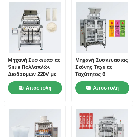
MSG, Βιταμινών,
Κοκκωδών Καφέ και
Καραμέλας
Μηχανή Συσκευασίας
Μηχανή Συσκευασίας
Snus Πολλαπλών
Σκόνης Ταχείας
Διαδρομών 220V με
Ταχύτητας 6
Υψηλή Απόδοση
λωρίδων, Κατάλληλη
Αποστολή
Αποστολή
Σφράγισης και 1
για Τρόφιμα,
Έτος Εγγύηση για τη
Ανθεκτική στη Σκόνη,
ερώτησης
ερώτησης
Βιομηχανία
για Σκόνες
Τροφίμων
Καρυκευμάτων και
Υποκατάστατα
Γευμάτων