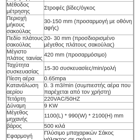
Μέθοδος
Στροφές βίδες/όγκος
μέτρησης
Περιοχή
30-150 mm (προσαρμογή με οθόνη
μήκους
αφής)
σακούλας
Πεδίο πλάτους
20- 30 mm (προσδιορισμένο
σακούλας
μέγεθος πλάτους σακούλας)
Μέγιστο
420 mm (προσαρμόσιμο)
πλάτος ταινίας
Ταχύτητα
15-30 συσκευασίες/min/ρολή
συσκευασίας
Πίεση αέρα
0.65mpa
Κατανάλωση
0. 3 m3/min (συμπιεστής αέρα που
αερίου
παρέχεται από τον χρήστη)
Τετάρτη
220VAC/50HZ
Δύναμη
9 KW
Μέγεθος
1100(L) * 990(W) * 2100(H) mm
μηχανής
βάρος
500 κιλά
Πλύσιμο μπαχαρικών Σάκος
Εφαρμογή
γάλακτος σε σκόνη