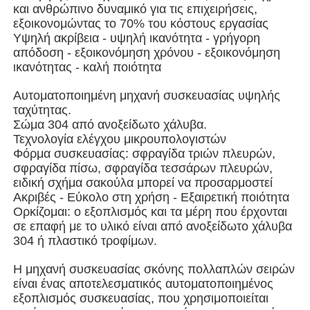
και ανθρώπινο δυναμικό για τις επιχειρήσεις,
εξοικονομώντας το 70% του κόστους εργασίας
Μηχανή συσκευασίας πολλαπλών λωρίδων
Υψηλή ακρίβεια - υψηλή ικανότητα - γρήγορη
απόδοση - εξοικονόμηση χρόνου - εξοικονόμηση
ικανότητας - καλή ποιότητα
Desiccant μηχανή Inserter
Αυτοματοποιημένη μηχανή συσκευασίας υψηλής
ταχύτητας.
Σώμα 304 από ανοξείδωτο χάλυβα.
Μηχανή μέτρησης καρτών
Τεχνολογία ελέγχου μικρουπολογιστών
Φόρμα συσκευασίας: σφραγίδα τριών πλευρών,
σφραγίδα πίσω, σφραγίδα τεσσάρων πλευρών,
Μηχανές συσκευασίας
ειδική σχήμα σακούλα μπορεί να προσαρμοστεί
Ακριβές - Εύκολο στη χρήση - Εξαιρετική ποιότητα
Ορκίζομαι: ο εξοπλισμός και τα μέρη που έρχονται
Μηχανή συσκευασίας
σε επαφή με το υλικό είναι από ανοξείδωτο χάλυβα
304 ή πλαστικό τροφίμων.
Μηχανή πλήρωσης
Η μηχανή συσκευασίας σκόνης πολλαπλών σειρών
είναι ένας αποτελεσματικός αυτοματοποιημένος
εξοπλισμός συσκευασίας, που χρησιμοποιείται
μηχανή μπουλεττών