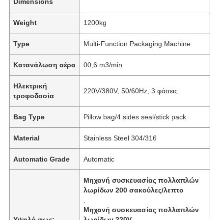
Dimensions
Weight
1200kg
Type
Multi-Function Packaging Machine
Κατανάλωση αέρα
00,6 m3/min
Ηλεκτρική
220V/380V, 50/60Hz, 3 φάσεις
τροφοδοσία
Bag Type
Pillow bag/4 sides seal/stick pack
Material
Stainless Steel 304/316
Σπίτι
Automatic Grade
Automatic
Μηχανή συσκευασίας πολλαπλών
Προϊόντα
λωρίδων 200 σακούλες/λεπτο
,
Μηχανή συσκευασίας πολλαπλών
Βίντεο
Υψηλό φως:
λωρίδων 220V