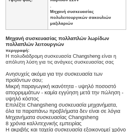
,
Μηχανή συσκευασίας
Σχετικά με εμάς
πολυλειτουργικών σακουλιών
μαξιλαριών
Επισκέψεις στο εργοστάσιο
Μηχανή συσκευασίας πολλαπλών λωρίδων
πολλαπλών λειτουργιών
περιγραφή:
Ποιοτικός έλεγχος
Η πολυδιάδρομη συσκευασία Changsheng είναι η
απόλυτη λύση για τις ανάγκες συσκευασίας σας
Επικοινωνήστε μαζί μας
Ανησυχείς ακόμα για την συσκευασία των
προϊόντων σου;
Μικρή παραγωγική ικανότητα - υψηλό ποσοστό
Νέα
απορριμμάτων - καμία εγγύηση μετά την πώληση -
υψηλό κόστος
Επιλέξτε Changsheng συσκευασία μηχανήματα,
Υποθέσεις
όλα τα παραπάνω προβλήματα δεν είναι σε λόγια
Μηχανήματα συσκευασίας Changsheng
8 χρόνια καλλιτεχνικής εμπειρίας
Μηχανή περιστροφικής συσκευασίας
Η ακριβής και ταχεία συσκευασία εξοικονομεί χρόνο