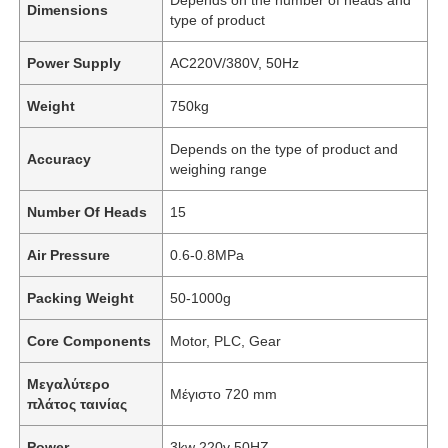
Dimensions
type of product
Power Supply
AC220V/380V, 50Hz
Weight
750kg
Depends on the type of product and
Accuracy
weighing range
Number Of Heads
15
Air Pressure
0.6-0.8MPa
Packing Weight
50-1000g
Σπίτι
Core Components
Motor, PLC, Gear
Προϊόντα
Μεγαλύτερο
Μέγιστο 720 mm
πλάτος ταινίας
Βίντεο
Power
3kw 220v 50HZ