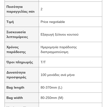
Ποσότητα
2
παραγγελίας min
Τιμή
Price negotiable
Συσκευασία
Εξαγωγή ξύλινου κουτιού
λεπτομέρειες
Χρόνος
Ημερομηνία παράδοσης
παράδοσης
διαπραγματεύσιμη
Όροι πληρωμής
Τ/Τ
Δυνατότητα
100 μονάδες ανά μήνα
προσφοράς
Bag length
80-370mm (L)
Bag width
80-250mm (M)