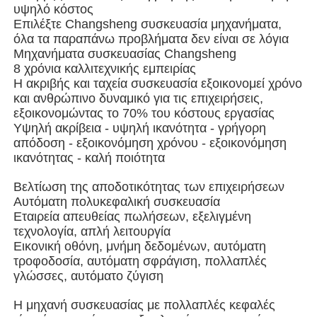
υψηλό κόστος
Επιλέξτε Changsheng συσκευασία μηχανήματα,
Μηχανή συσκευασίας πολλαπλών λωρίδων
όλα τα παραπάνω προβλήματα δεν είναι σε λόγια
Μηχανήματα συσκευασίας Changsheng
8 χρόνια καλλιτεχνικής εμπειρίας
Desiccant μηχανή Inserter
Η ακριβής και ταχεία συσκευασία εξοικονομεί χρόνο
και ανθρώπινο δυναμικό για τις επιχειρήσεις,
εξοικονομώντας το 70% του κόστους εργασίας
Μηχανή μέτρησης καρτών
Υψηλή ακρίβεια - υψηλή ικανότητα - γρήγορη
απόδοση - εξοικονόμηση χρόνου - εξοικονόμηση
ικανότητας - καλή ποιότητα
Μηχανές συσκευασίας
Βελτίωση της αποδοτικότητας των επιχειρήσεων
Αυτόματη πολυκεφαλική συσκευασία
Εταιρεία απευθείας πωλήσεων, εξελιγμένη
Μηχανή συσκευασίας
τεχνολογία, απλή λειτουργία
Εικονική οθόνη, μνήμη δεδομένων, αυτόματη
τροφοδοσία, αυτόματη σφράγιση, πολλαπλές
Μηχανή πλήρωσης
γλώσσες, αυτόματο ζύγιση
Η μηχανή συσκευασίας με πολλαπλές κεφαλές
μηχανή μπουλεττών