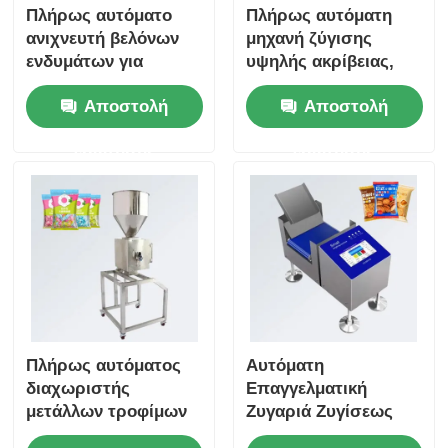
Πλήρως αυτόματο
Πλήρως αυτόματη
ανιχνευτή βελόνων
μηχανή ζύγισης
ενδυμάτων για
υψηλής ακρίβειας,
δερμάτινα ρούχα
όλα σε ένα, με
Αποστολή
Αποστολή
υφάσματα και
σύστημα
παιχνίδια
απορρίψεως
ερώτησης
ερώτησης
Πλήρως αυτόματος
Αυτόματη
διαχωριστής
Επαγγελματική
μετάλλων τροφίμων
Ζυγαριά Ζυγίσεως
Μικρού Πλατφόρμας