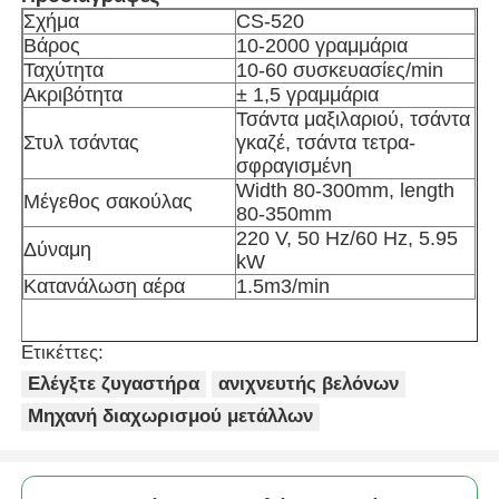
Σχήμα
CS-520
Βάρος
10-2000 γραμμάρια
Άλλο μηχάνημα
Ταχύτητα
10-60 συσκευασίες/min
Ακριβότητα
± 1,5 γραμμάρια
Τσάντα μαξιλαριού, τσάντα
Υπηρεσίες μεταποίησης συσκευασιών
Στυλ τσάντας
γκαζέ, τσάντα τετρα-
σφραγισμένη
Υλικό συσκευασίας
Width 80-300mm, length
Μέγεθος σακούλας
80-350mm
220 V, 50 Hz/60 Hz, 5.95
Δύναμη
Ειδική γραμμή παραγωγής
kW
Κατανάλωση αέρα
1.5m3/min
Ετικέττες:
Ελέγξτε ζυγαστήρα
ανιχνευτής βελόνων
Μηχανή διαχωρισμού μετάλλων