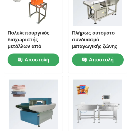
Πολυλειτουργικός
Πλήρως αυτόματο
διαχωριστής
συνδυασμό
μετάλλων από
μεταγωγικής ζώνης
πλαστικό υλικό για
τροφίμων
Αποστολή
Αποστολή
διαχωρισμό
ζυγαστήρας ελέγχου
πλαστικών πυριτίων
ανιχνευτής μετάλλων
ερώτησης
ερώτησης
και τροφίμων
για ρύζι ζυμαρικά
μετάλλων
μπισκότα και κέικ