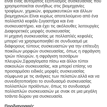
είναι ένας αυτόματος εξοπλισμός συσκευασίας που
χρησιμοποιείται συνήθως στις βιομηχανίες
τροφίμων, χημικών, φαρμακευτικών και άλλων
Μηχανή συσκευασίας σακούλας
βιομηχανιών.Είναι κυρίως αποτελούμενο από ένα
πολλαπλό κεφάλι ζυγαστήρα και ένα
συσκευαστήριο, και έχει τις ακόλουθες λειτουργίες
μηχανή συσκευασίας τσαντών πλέγματος
Διαφορετικές μορφές συσκευασίας
Η μηχανή συσκευασίας με πολλαπλές κεφαλές
μπορεί να χρησιμοποιηθεί σε συνδυασμό με
Κάθετη μηχανή συσκευασίας
διάφορους τύπους συσκευαστών για την επίτευξη
ποικίλων μορφών συσκευασίας, όπως η σφράγιση
τριών πλευρών, η σφράγιση τεσσάρων
Οριζόντια μηχανή συσκευασίας
πλευρών,Σφραγίσματα πίσω και άλλοι τύποι
σακουλών συσκευασίας, και μπορεί επίσης να
προσαρμόσει ειδικές μορφές συσκευασίας
Μηχανή συσκευασίας οπτικής μέτρησης
σύμφωνα με τις ανάγκες των πελατών.αλλά και να
συνειδητοποιήσει το συνδυασμό συσκευασίας
πολλαπλών προϊόντων, όπως το συνδυασμό
Μηχανή συσκευασίας με πολλαπλές κεφαλές
πολλαπλών συσκευασιών με σνακ σε μια μεγάλη
τσάντα δώρου για συσκευασία.
Μηχανή συσκευασίας σκόνης
Προδιαγραφές