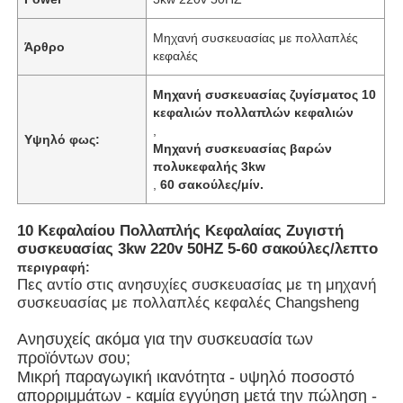
Μηχανή συσκευασίας με πολλαπλές
Άρθρο
Σχετικά με εμάς
κεφαλές
Μηχανή συσκευασίας ζυγίσματος 10
Επισκέψεις στο εργοστάσιο
κεφαλιών πολλαπλών κεφαλιών
,
Υψηλό φως:
Μηχανή συσκευασίας βαρών
Ποιοτικός έλεγχος
πολυκεφαλής 3kw
,
60 σακούλες/μίν.
Επικοινωνήστε μαζί μας
10 Κεφαλαίου Πολλαπλής Κεφαλαίας Ζυγιστή
συσκευασίας 3kw 220v 50HZ 5-60 σακούλες/λεπτο
περιγραφή:
Νέα
Πες αντίο στις ανησυχίες συσκευασίας με τη μηχανή
συσκευασίας με πολλαπλές κεφαλές Changsheng
Υποθέσεις
Ανησυχείς ακόμα για την συσκευασία των
προϊόντων σου;
Μικρή παραγωγική ικανότητα - υψηλό ποσοστό
Μηχανή περιστροφικής συσκευασίας
απορριμμάτων - καμία εγγύηση μετά την πώληση -