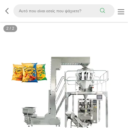
2
/
2