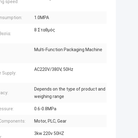
ng speed:
onsumption:
1.0MPA
8 Σταθμός
εσία:
Multi-Function Packaging Machine
AC220V/380V, 50Hz
 Supply:
Depends on the type of product and
acy:
weighing range
ressure:
0.6-0.8MPa
 Components:
Motor, PLC, Gear
3kw 220v 50HZ
: