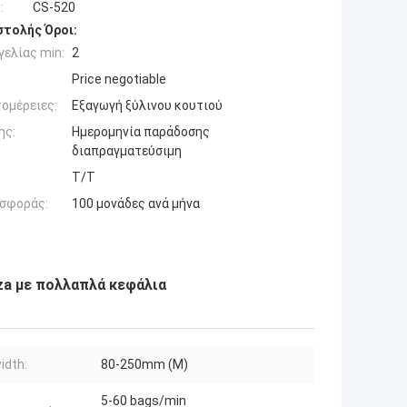
:
CS-520
τολής Όροι:
ελίας min:
2
Price negotiable
ομέρειες:
Εξαγωγή ξύλινου κουτιού
ης:
Ημερομηνία παράδοσης
διαπραγματεύσιμη
Τ/Τ
σφοράς:
100 μονάδες ανά μήνα
a με πολλαπλά κεφάλια
idth:
80-250mm (M)
5-60 bags/min