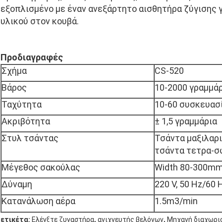
εξοπλισμένο με έναν ανεξάρτητο αισθητήρα ζύγισης γ
υλικού στον κουβά.
Προδιαγραφές
Σχήμα
CS-520
Βάρος
10-2000 γραμμά
Ταχύτητα
10-60 συσκευασ
Ακριβότητα
± 1,5 γραμμάρια
Στυλ τσάντας
Τσάντα μαξιλαρι
τσάντα τετρα-σ
Μέγεθος σακούλας
Width 80-300mm
Δύναμη
220 V, 50 Hz/60 
Κατανάλωση αέρα
1.5m3/min
,
,
ετικέτα:
Ελέγξτε ζυγαστήρα
ανιχνευτής βελόνων
Μηχανή διαχωρι