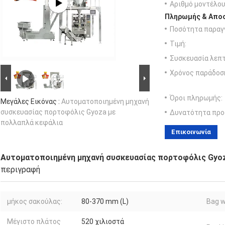
Αριθμό μοντέλου
Πληρωμής & Αποσ
Ποσότητα παραγγ
Τιμή:
Συσκευασία λεπτ
Χρόνος παράδοσ
Όροι πληρωμής:
Μεγάλες Εικόνας :
Αυτοματοποιημένη μηχανή
συσκευασίας πορτοφόλις Gyoza με
Δυνατότητα προ
πολλαπλά κεφάλια
Επικοινωνία
Αυτοματοποιημένη μηχανή συσκευασίας πορτοφόλις Gyoz
περιγραφή
μήκος σακούλας:
80-370 mm (L)
Bag w
Μέγιστο πλάτος
520 χιλιοστά