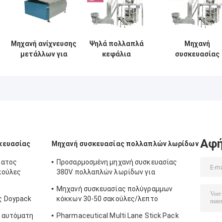
Μηχανή ανίχνευσης
Ψηλά πολλαπλά
Μηχανή
μετάλλων για
κεφάλια
συσκευασίας
κλωστοϋφαντουργικά
ζυγίζοντας ξηρά
ζυγισμάτων γι
ρούχα
φρούτα
τη συμπλήρωσ
μπαχαρικά
ζαχαρωτών μ
πατάτες τσιπς
πολλαπλά
ποπκόρν τσάντα
κεφάλια
συσκευασία
μηχανή
Αφή
κευασίας
Μηχανή συσκευασίας πολλαπλών λωρίδων
ματος
Προσαρμοσμένη μηχανή συσκευασίας
κούλες
380V πολλαπλών λωρίδων για
συσκευασία υγρών τροφίμων και ποτών
Μηχανή συσκευασίας πολύγραμμων
ς Doypack
κόκκων 30-50 σακούλες/λεπτο
αυτόματο
 αυτόματη
Pharmaceutical Multi Lane Stick Pack