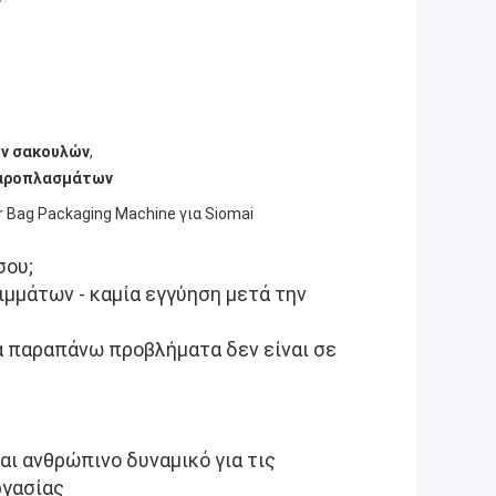
ν σακουλών
,
χαροπλασμάτων
 Bag Packaging Machine για Siomai
σου;
μμάτων - καμία εγγύηση μετά την
α παραπάνω προβλήματα δεν είναι σε
αι ανθρώπινο δυναμικό για τις
ργασίας