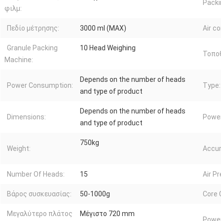
Packi
φιλμ:
Πεδίο μέτρησης:
3000 ml (MAX)
Air c
Granule Packing
10 Head Weighing
Τοποθ
Machine:
Depends on the number of heads
Power Consumption:
Type:
and type of product
Depends on the number of heads
Dimensions:
Power
and type of product
750kg
Weight:
Accur
Number Of Heads:
15
Air P
Βάρος συσκευασίας:
50-1000g
Core
Μεγαλύτερο πλάτος
Μέγιστο 720 mm
Power