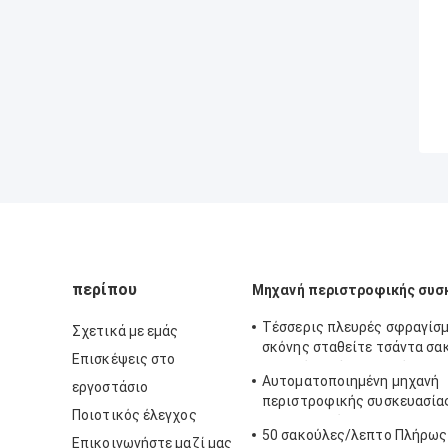
περίπου
Μηχανή περιστροφικής συσ
Τέσσερις πλευρές σφραγίσ
Σχετικά με εμάς
σκόνης σταθείτε τσάντα σα
Επισκέψεις στο
μηχανές πλήρως αυτόματη
Αυτοματοποιημένη μηχανή
εργοστάσιο
περιστροφικής συσκευασία
Ποιοτικός έλεγχος
16-70 σακούλες/λεπτο
50 σακούλες/λεπτο Πλήρως
Επικοινωνήστε μαζί μας