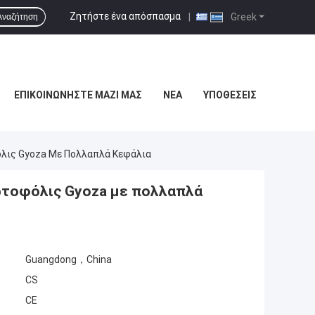
Ζητήστε ένα απόσπασμα
|
Greek
Αναζήτηση
ΕΠΙΚΟΙΝΩΝΉΣΤΕ ΜΑΖΊ ΜΑΣ
ΝΈΑ
ΥΠΟΘΈΣΕΙΣ
λις Gyoza Με Πολλαπλά Κεφάλια
ρτοφόλις Gyoza με πολλαπλά
Guangdong，China
CS
CE