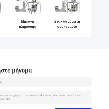
Μηχανή
Σνακ αυτόματη
πλήρωσης
συσκευασία
α
πολλαπλών
τροφίμων
η
κεφαλιών 100g-
μηχανή γλυκά
ε
1kg Μηχανή
ξηρά φρούτα
συσκευασίας
καρύδια
ξηρών τροφίμων
πολλαπλή
λαχανικών
λειτουργία
φρούτων
στε μήνυμα