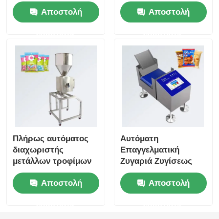
δερμάτινα ρούχα
όλα σε ένα, με
Αποστολή
Αποστολή
υφάσματα και
σύστημα
παιχνίδια
απορρίψεως
ερώτησης
ερώτησης
Πλήρως αυτόματος
Αυτόματη
διαχωριστής
Επαγγελματική
μετάλλων τροφίμων
Ζυγαριά Ζυγίσεως
Μικρού Πλατφόρμας
Αποστολή
Αποστολή
με Ιμάντα Μεταφοράς
για τη Βιομηχανία
ερώτησης
ερώτησης
Τροφίμων για Σνακ,
Μικρά Είδη, Πλαστικό