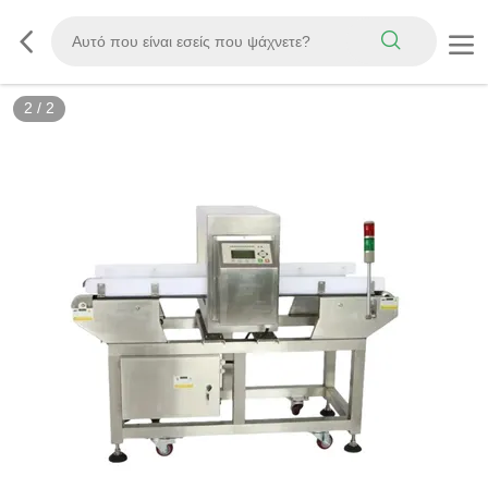
2
/
2