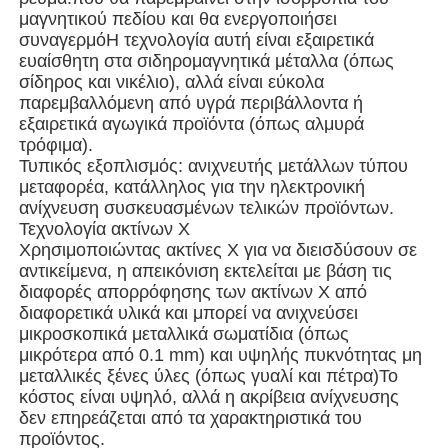
μαγνητικού πεδίου και θα ενεργοποιήσει
συναγερμόΗ τεχνολογία αυτή είναι εξαιρετικά
Σχετικά με εμάς
ευαίσθητη στα σιδηρομαγνητικά μέταλλα (όπως
σίδηρος και νικέλιο), αλλά είναι εύκολα
παρεμβαλλόμενη από υγρά περιβάλλοντα ή
Επισκέψεις στο εργοστάσιο
εξαιρετικά αγωγικά προϊόντα (όπως αλμυρά
τρόφιμα).
Τυπικός εξοπλισμός: ανιχνευτής μετάλλων τύπου
Ποιοτικός έλεγχος
μεταφορέα, κατάλληλος για την ηλεκτρονική
ανίχνευση συσκευασμένων τελικών προϊόντων.
Τεχνολογία ακτίνων Χ
Επικοινωνήστε μαζί μας
Χρησιμοποιώντας ακτίνες Χ για να διεισδύσουν σε
αντικείμενα, η απεικόνιση εκτελείται με βάση τις
διαφορές απορρόφησης των ακτίνων Χ από
Νέα
διαφορετικά υλικά και μπορεί να ανιχνεύσει
μικροσκοπικά μεταλλικά σωματίδια (όπως
μικρότερα από 0.1 mm) και υψηλής πυκνότητας μη
Υποθέσεις
μεταλλικές ξένες ύλες (όπως γυαλί και πέτρα)Το
κόστος είναι υψηλό, αλλά η ακρίβεια ανίχνευσης
δεν επηρεάζεται από τα χαρακτηριστικά του
Μηχανή περιστροφικής συσκευασίας
προϊόντος.