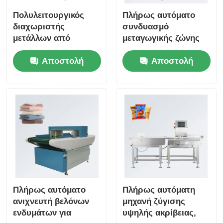
Πολυλειτουργικός
Πλήρως αυτόματο
διαχωριστής
συνδυασμό
μετάλλων από
μεταγωγικής ζώνης
πλαστικό υλικό για
τροφίμων
Αποστολή
Αποστολή
διαχωρισμό
ζυγαστήρας ελέγχου
πλαστικών πυριτίων
ανιχνευτής μετάλλων
ερώτησης
ερώτησης
και τροφίμων
για ρύζι ζυμαρικά
μετάλλων
μπισκότα και κέικ
Πλήρως αυτόματο
Πλήρως αυτόματη
ανιχνευτή βελόνων
μηχανή ζύγισης
ενδυμάτων για
υψηλής ακρίβειας,