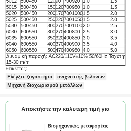
5012
500
450
120
90
700
920
1.0
1.5
2.
5015
500
450
150
120
700
950
1.0
1.5
2.
5020
500
450
200
170
700
1000
1.5
2.0
2.
Μηχανή συσκευασίας σακούλας
5025
500
450
250
220
700
1050
1.5
2.0
2.
5030
500
450
300
270
700
1100
2.0
2.5
3.
6030
600
550
300
270
400
800
2.5
3.0
3.
μηχανή συσκευασίας τσαντών πλέγματος
6035
600
550
350
320
400
850
3.0
3.5
4.
6040
600
550
400
370
400
900
3.5
4.0
4.
6050
600
550
500
470
400
950
4.0
5.0
5.
Κάθετη μηχανή συσκευασίας
Δυναμική παροχή: AC220/110V±10% 50/60Hz Ταχύτητα:
15-30 m/m
Ετικέττες:
Οριζόντια μηχανή συσκευασίας
Ελέγξτε ζυγαστήρα
ανιχνευτής βελόνων
Μηχανή διαχωρισμού μετάλλων
Μηχανή συσκευασίας οπτικής μέτρησης
Μηχανή συσκευασίας με πολλαπλές κεφαλές
Αποκτήστε την καλύτερη τιμή για
Μηχανή συσκευασίας σκόνης
Βιομηχανικός μεταφορέας