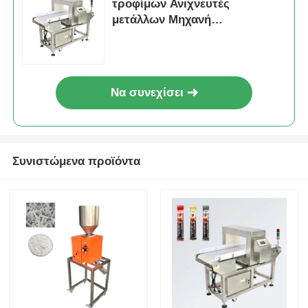
τροφίμων Ανιχνευτές
μετάλλων Μηχανή
Άλλο μηχάνημα
επιθεώρησης τροφίμων
Υπηρεσίες μεταποίησης συσκευασιών
Να συνεχίσει
Υλικό συσκευασίας
Ειδική γραμμή παραγωγής
Συνιστώμενα προϊόντα