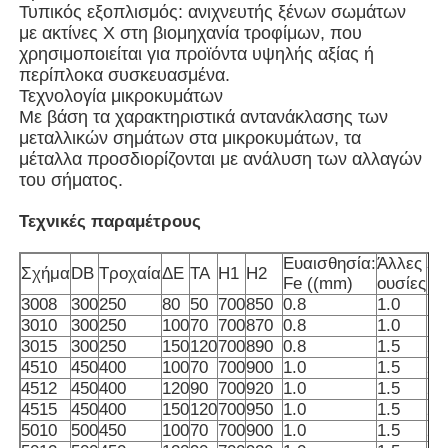
Τυπικός εξοπλισμός: ανιχνευτής ξένων σωμάτων
με ακτίνες Χ στη βιομηχανία τροφίμων, που
Μηχανή συσκευασίας πολλαπλών λωρίδων
χρησιμοποιείται για προϊόντα υψηλής αξίας ή
περίπλοκα συσκευασμένα.
Τεχνολογία μικροκυμάτων
Με βάση τα χαρακτηριστικά αντανάκλασης των
Desiccant μηχανή Inserter
μεταλλικών σημάτων στα μικροκυμάτων, τα
μέταλλα προσδιορίζονται με ανάλυση των αλλαγών
του σήματος.
Μηχανή μέτρησης καρτών
Τεχνικές παραμέτρους
Μηχανές συσκευασίας
Ευαισθησία:
Άλλες
Σχήμα
DB
Τροχαία
ΔΕ
ΤΑ
H1
H2
Υ
Fe ((mm)
ουσίες
3008
300
250
80
50
700
850
0.8
1.0
1.
Μηχανή συσκευασίας
3010
300
250
100
70
700
870
0.8
1.0
1.
3015
300
250
150
120
700
890
0.8
1.5
2.
4510
450
400
100
70
700
900
1.0
1.5
2.
Μηχανή πλήρωσης
4512
450
400
120
90
700
920
1.0
1.5
2.
4515
450
400
150
120
700
950
1.0
1.5
2.
5010
500
450
100
70
700
900
1.0
1.5
2.
μηχανή μπουλεττών