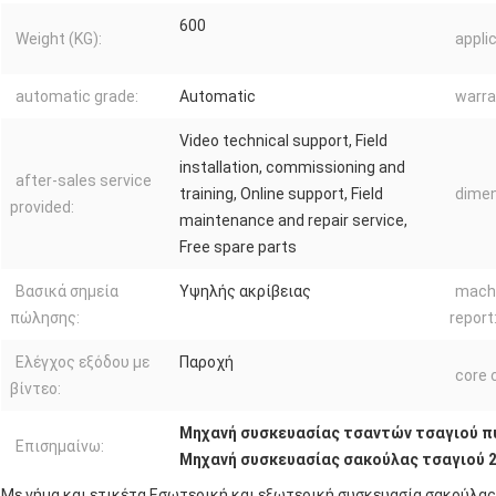
600
Weight (KG):
applic
automatic grade:
Automatic
warra
Video technical support, Field
installation, commissioning and
after-sales service
training, Online support, Field
dimen
provided:
maintenance and repair service,
Free spare parts
Βασικά σημεία
Υψηλής ακρίβειας
machi
πώλησης:
report
Ελέγχος εξόδου με
Παροχή
core 
βίντεο:
Μηχανή συσκευασίας τσαντών τσαγιού 
Επισημαίνω:
Μηχανή συσκευασίας σακούλας τσαγιού 
Με νήμα και ετικέτα Εσωτερική και εξωτερική συσκευασία σακούλα