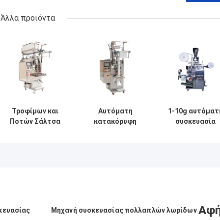
Άλλα προϊόντα
Τροφίμων και
Αυτόματη
1-10g αυτόματ
Ποτών Σάλτσα
κατακόρυφη
συσκευασία
υγρή κάθετη
συσκευασία καφέ
σακούλας
συσκευασία
μηχανή
τσαγιού με
μηχανή Φόρμα
συσκευασία
εσωτερική και
γεμίσματος
σκόνης
εξωτερική
σφραγίδα
μπαχαρικών
σακούλα
πολλαπλής
λειτουργίας
Αφή
κευασίας
Μηχανή συσκευασίας πολλαπλών λωρίδων