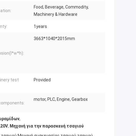
Food, Beverage, Commodity,
ation:
Machinery & Hardware
nty:
1years
3663*1040*2015mm
sion(l*w*h):
nery test
Provided
:
motor, PLC, Engine, Gearbox
components:
πυραμίδων
,
220V
,
Μηχανή για την παρασκευή τσαγιού
ς τσαγιού Μηχανή συσκευασίας τσαγιού τσαγιού