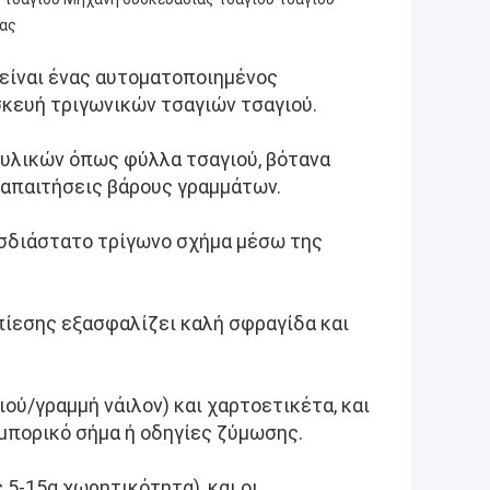
δας
είναι ένας αυτοματοποιημένος
σκευή τριγωνικών τσαγιών τσαγιού.
 υλικών όπως φύλλα τσαγιού, βότανα
ς απαιτήσεις βάρους γραμμάτων.
ρισδιάστατο τρίγωνο σχήμα μέσω της
πίεσης εξασφαλίζει καλή σφραγίδα και
ύ/γραμμή νάιλον) και χαρτοετικέτα, και
μπορικό σήμα ή οδηγίες ζύμωσης.
5-15g χωρητικότητα), και οι