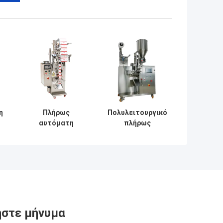
η
Πλήρως
Πολυλειτουργικό
αυτόματη
πλήρως
κατακόρυφη
αυτόματο
μηχανή
μηχάνημα
πλήρωσης για
συσκευασίας
τρόφιμα κόκκοι
κόκκων ποτών 1-
καφέ
500g
στε μήνυμα