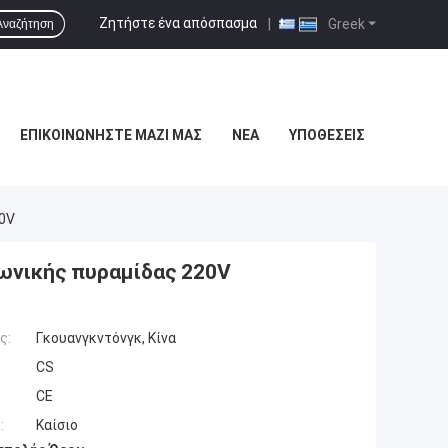
Ζητήστε ένα απόσπασμα
|
Greek
Αναζήτηση
ΕΠΙΚΟΙΝΩΝΉΣΤΕ ΜΑΖΊ ΜΑΣ
ΝΈΑ
ΥΠΟΘΈΣΕΙΣ
20V
ωνικής πυραμίδας 220V
ς:
Γκουανγκντόνγκ, Κίνα
CS
CE
:
Καίσιο