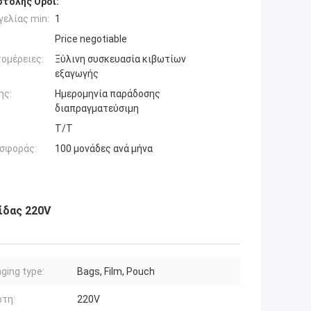
τολής Όροι:
ελίας min:
1
Price negotiable
ομέρειες:
Ξύλινη συσκευασία κιβωτίων
εξαγωγής
ης:
Ημερομηνία παράδοσης
διαπραγματεύσιμη
Τ/Τ
σφοράς:
100 μονάδες ανά μήνα
ίδας 220V
ging type:
Bags, Film, Pouch
τη:
220V