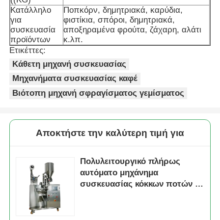
Κατάλληλο
Ποπκόρν, δημητριακά, καρύδια,
για
φιστίκια, σπόροι, δημητριακά,
Μηχανή συσκευασίας σακούλας
συσκευασία
αποξηραμένα φρούτα, ζάχαρη, αλάτι
προϊόντων
κ.λπ.
Ετικέττες:
μηχανή συσκευασίας τσαντών πλέγματος
Κάθετη μηχανή συσκευασίας
Μηχανήματα συσκευασίας καφέ
Κάθετη μηχανή συσκευασίας
Βιότοπη μηχανή σφραγίσματος γεμίσματος
Οριζόντια μηχανή συσκευασίας
Αποκτήστε την καλύτερη τιμή για
Μηχανή συσκευασίας οπτικής μέτρησης
Πολυλειτουργικό πλήρως
αυτόματο μηχάνημα
Μηχανή συσκευασίας με πολλαπλές κεφαλές
συσκευασίας κόκκων ποτών 1-
500g
Μηχανή συσκευασίας σκόνης