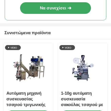
Να συνεχίσει
Άλλο μηχάνημα
Υπηρεσίες μεταποίησης συσκευασιών
Συνιστώμενα προϊόντα
Υλικό συσκευασίας
Ειδική γραμμή παραγωγής
Αυτόματη μηχανή
1-10g αυτόματη
συσκευασίας
συσκευασία
τσαγιού τριγωνικής
σακούλας τσαγιού με
πυραμίδας 220V
εσωτερική και