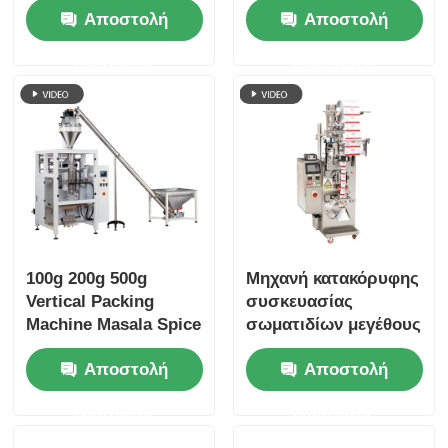
Αποστολή
Αποστολή
εξωτερική σακούλα
ερώτησης
ερώτησης
100g 200g 500g
Μηχανή κατακόρυφης
Vertical Packing
συσκευασίας
Machine Masala Spice
σωματιδίων μεγέθους
Powder Sachet
φλιτζάνου 30-60
Αποστολή
Αποστολή
Grains Pouch
σακούλες/λεπτο
ερώτησης
ερώτησης