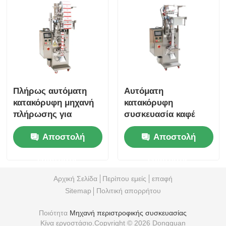
Πλήρως αυτόματη
Αυτόματη
κατακόρυφη μηχανή
κατακόρυφη
πλήρωσης για
συσκευασία καφέ
τρόφιμα κόκκοι καφέ
μηχανή συσκευασία
Αποστολή
Αποστολή
σκόνης μπαχαρικών
πολλαπλής
ερώτησης
ερώτησης
λειτουργίας
Αρχική Σελίδα
Περίπου εμείς
επαφή
Sitemap
Πολιτική απορρήτου
Ποιότητα
Μηχανή περιστροφικής συσκευασίας
Κίνα εργοστάσιο.Copyright © 2026 Dongguan