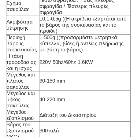
Πίσω σφραγίδα / Τρεις πλευρές
Σχήμα
σφραγίδα / Τέσσερις πλευρές
σακούλας
σφραγίδα
Μηχανή συσκευασίας πολλαπλών λωρίδων
±0,1-0,5g ((Η ακρίβεια εξαρτάται από
Ακριβότητα
το βάρος της συσκευασίας και το
μέτρησης
προϊόν)
Desiccant μηχανή Inserter
Περιοχή
1-500g ((προσαρμόστε μετρητικά
βάρους
κύπελλα, βίδες ή αντλίες πλήρωσης
συσκευασίας
με βάση το βάρος)
Μηχανή μέτρησης καρτών
Η τάση
τροφοδοσίας
220V 50hz/60hz 1,6KW
και η ισχύς
Μηχανές συσκευασίας
Μέγεθος και
πλάτος
30-150 mm
σακούλας
Μέγεθος και
Μηχανή συσκευασίας
μήκος
40-220 mm
σακούλας
Μέγεθος
Μηχανή πλήρωσης
Διάταξη του Δικαστηρίου
εξοπλισμού
Βάρος του
εξοπλισμού
300 κιλά
μηχανή μπουλεττών
((KG)