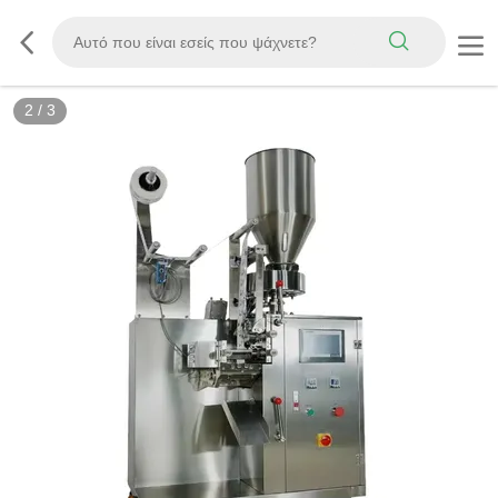
2
/
3