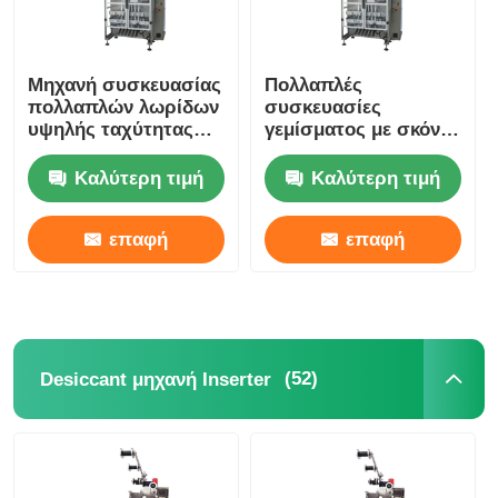
Μηχανή συσκευασίας
Πολλαπλές
πολλαπλών λωρίδων
συσκευασίες
υψηλής ταχύτητας
γεμίσματος με σκόνη
υψηλής ακρίβειας για
200 σακούλες/λεπτο
υλικά σκόνης
αυτόματη 3 φάση
Καλύτερη τιμή
Καλύτερη τιμή
επαφή
επαφή
(52)
Desiccant μηχανή Inserter