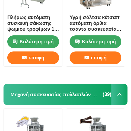
Άλλο μηχάνημα
Πλήρως αυτόματη
Υγρή σάλτσα κέτσαπ
συσκευή σάκωσης
αυτόματη όρθια
ψωμιού τροφίμων 13-
τσάντα συσκευασία
Υπηρεσίες μεταποίησης συσκευασιών
40 σακούλες/λεπτο
μηχανή οριζόντια
Καλύτερη τιμή
Καλύτερη τιμή
Υλικό συσκευασίας
επαφή
επαφή
Ειδική γραμμή παραγωγής
(39)
Μηχανή συσκευασίας πολλαπλών λωρίδων