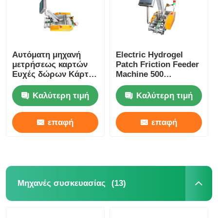
Αυτόματη μηχανή
Electric Hydrogel
μετρήσεως καρτών
Patch Friction Feeder
Ευχές δώρων Κάρτες
Machine 500
γρατζουνιού Τροφή
Sheets/Min
μαξιλάρι συσκευασία
Καλύτερη τιμή
Καλύτερη τιμή
μηχανή
επαφή
επαφή
(13)
Μηχανές συσκευασίας