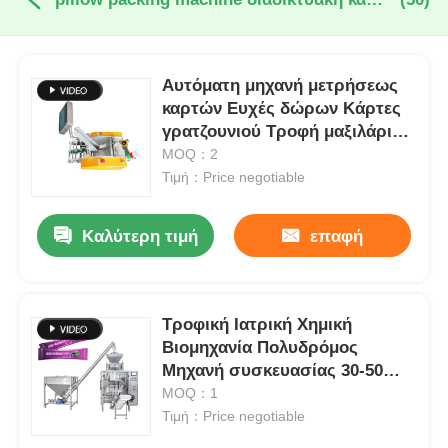
Αυτόματη μηχανή μετρήσεως
καρτών Ευχές δώρων Κάρτες
γρατζουνιού Τροφή μαξιλάρι
συσκευασία μηχανή
MOQ：2
Τιμή：Price negotiable
Καλύτερη τιμή
επαφή
Τροφική Ιατρική Χημική
Βιομηχανία Πολυδρόμος
Μηχανή συσκευασίας 30-50
σακούλες/λεπτο
MOQ：1
Τιμή：Price negotiable