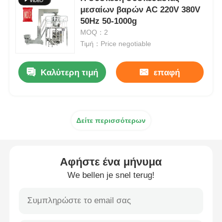
μεσαίων βαρών AC 220V 380V
50Hz 50-1000g
Μηχανή συσκευασίας πολλαπλών λωρίδων
MOQ：2
Τιμή：Price negotiable
Desiccant μηχανή Inserter
Καλύτερη τιμή
επαφή
Μηχανή μέτρησης καρτών
Μηχανές συσκευασίας
Δείτε περισσότερων
Μηχανή συσκευασίας
Αφήστε ένα μήνυμα
We bellen je snel terug!
Μηχανή πλήρωσης
μηχανή μπουλεττών