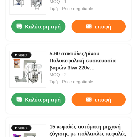
MOQ：1
Τιμή：Price negotiable
Καλύτερη τιμή
επαφή
5-60 σακούλες/μίνου
Πολυκεφαλική συσκευασία
βαρών 3kw 220v
Πολυλειτουργία
MOQ：2
Τιμή：Price negotiable
Σπίτι
Καλύτερη τιμή
επαφή
Προϊόντα
15 κεφαλές αυτόματη μηχανή
ζύγισης με πολλαπλές κεφαλές
Βίντεο