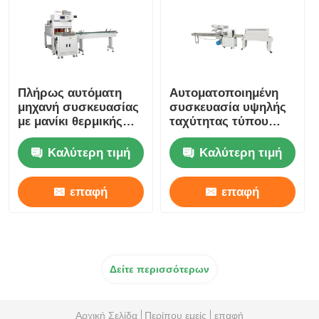
Πλήρως αυτόματη
Αυτοματοποιημένη
μηχανή συσκευασίας
συσκευασία υψηλής
με μανίκι θερμικής
ταχύτητας τύπου
συρρίκνωσης 220V
μαξιλάρις θερμότητα
380V
συρρικνώσιμη
Καλύτερη τιμή
Καλύτερη τιμή
συσκευασία
τροφίμων και ποτών
επαφή
επαφή
Δείτε περισσότερων
Αρχική Σελίδα
Περίπου εμείς
επαφή