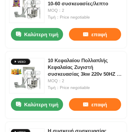
10-60 συσκευασίες/λεπτο
MOQ：2
Σχετικά με εμάς
Τιμή：Price negotiable
Καλύτερη τιμή
επαφή
Επισκέψεις στο εργοστάσιο
Ποιοτικός έλεγχος
10 Κεφαλαίου Πολλαπλής
Κεφαλαίας Ζυγιστή
Επικοινωνήστε μαζί μας
συσκευασίας 3kw 220v 50HZ 5-
60 σακούλες/λεπτο
MOQ：2
Τιμή：Price negotiable
Νέα
Καλύτερη τιμή
επαφή
Υποθέσεις
Μηχανή περιστροφικής συσκευασίας
Η συσκευή συσκευασίας