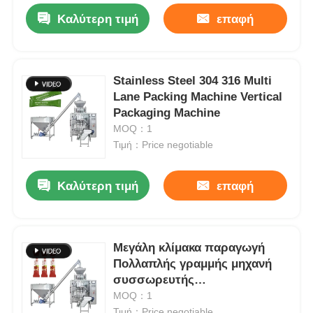
Καλύτερη τιμή
επαφή
Stainless Steel 304 316 Multi
Lane Packing Machine Vertical
Packaging Machine
MOQ：1
Τιμή：Price negotiable
Καλύτερη τιμή
επαφή
Μεγάλη κλίμακα παραγωγή
Πολλαπλής γραμμής μηχανή
συσσωρευτής
αυτοματοποιημένη
MOQ：1
Τιμή：Price negotiable