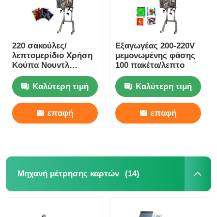
220 σακούλες/
Εξαγωγέας 200-220V
λεπτομερίδιο Χρήση
μεμονωμένης φάσης
Κούπα Νουντλ
100 πακέτα/λεπτο
Πακέτο
καρυκευμάτων
Καλύτερη τιμή
Καλύτερη τιμή
Διανομέας από
ανοξείδωτο χάλυβα
επαφή
επαφή
(14)
Μηχανή μέτρησης καρτών