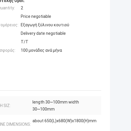
τολής Όροι:
uantity:
2
Price negotiable
ομέρειες:
Εξαγωγή ξύλινου κουτιού
Delivery date negotiable
T/T
σφοράς:
100 μονάδες ανά μήνα
length 30~100mm width
 SIZ:
30~100mm
about 650(L)x680(W)x1800(H)mm
INE DIMENSIONS: