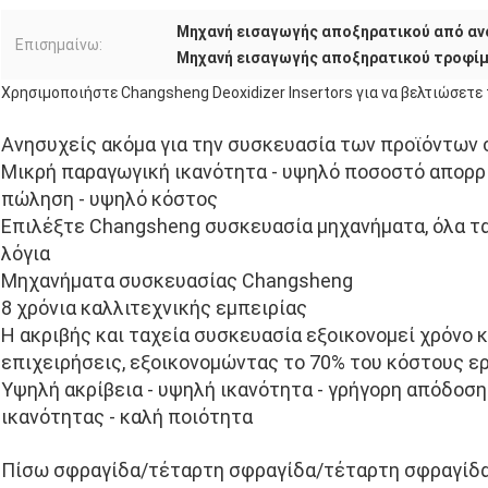
Μηχανή εισαγωγής αποξηρατικού από αν
Επισημαίνω:
Μηχανή εισαγωγής αποξηρατικού τροφί
Χρησιμοποιήστε Changsheng Deoxidizer Insertors για να βελτιώσετ
Ανησυχείς ακόμα για την συσκευασία των προϊόντων 
Μικρή παραγωγική ικανότητα - υψηλό ποσοστό απορρι
πώληση - υψηλό κόστος
Επιλέξτε Changsheng συσκευασία μηχανήματα, όλα τ
λόγια
Μηχανήματα συσκευασίας Changsheng
8 χρόνια καλλιτεχνικής εμπειρίας
Η ακριβής και ταχεία συσκευασία εξοικονομεί χρόνο κ
επιχειρήσεις, εξοικονομώντας το 70% του κόστους ε
Υψηλή ακρίβεια - υψηλή ικανότητα - γρήγορη απόδοση
ικανότητας - καλή ποιότητα
Πίσω σφραγίδα/τέταρτη σφραγίδα/τέταρτη σφραγίδ