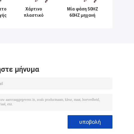
πτο
Χάρτινο
Μία φάση 50HZ
γής
πλαστικό
60HZ μηχανή
ύ
αλουμινένιο
τροφοδοσίας
ένο
φύλλο
σακούλας
αποξηρατικό
αυτόματο
εισάγοντας 220
ανοξείδωτο
σακούλες/λεπτο
χάλυβα
αυτόματο
στε μήνυμα