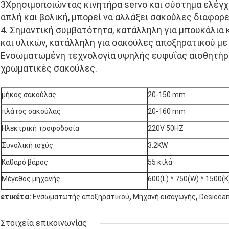
3Χρησιμοποιώντας κινητήρα servo και σύστημα ελέγχ
απλή και βολική, μπορεί να αλλάξει σακούλες διαφορ
4. Σημαντική συμβατότητα, κατάλληλη για μπουκάλι
και υλικών, κατάλληλη για σακούλες αποξηρατικού με
Ενσωματωμένη τεχνολογία υψηλής ευφυΐας αισθητήρα,
χρωματικές σακούλες.
μήκος σακούλας
20-150 mm
πλάτος σακούλας
20-160 mm
Ηλεκτρική τροφοδοσία
220V 50HZ
Συνολική ισχύς
3.2KW
Καθαρό βάρος
55 κιλά
Μέγεθος μηχανής
600(L) * 750(W) * 1500(
,
,
ετικέτα:
Ενσωματωτής αποξηρατικού
Μηχανή εισαγωγής
Desiccan
Στοιχεία επικοινωνίας