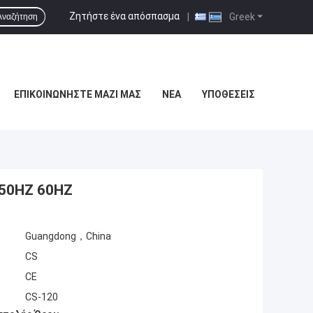
Ζητήστε ένα απόσπασμα
|
Greek
Αναζήτηση
ΕΠΙΚΟΙΝΩΝΉΣΤΕ ΜΑΖΊ ΜΑΣ
ΝΈΑ
ΥΠΟΘΈΣΕΙΣ
 50HZ 60HZ
Guangdong，China
CS
CE
CS-120