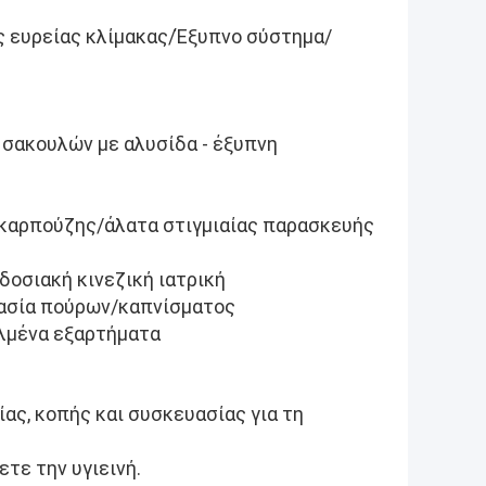
 ευρείας κλίμακας/Έξυπνο σύστημα/
 σακουλών με αλυσίδα - έξυπνη
 καρπούζης/άλατα στιγμιαίας παρασκευής
δοσιακή κινεζική ιατρική
ρασία πούρων/καπνίσματος
αλμένα εξαρτήματα
ας, κοπής και συσκευασίας για τη
τε την υγιεινή.