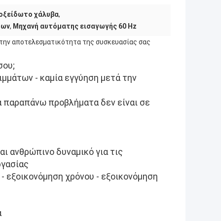
οξείδωτο χάλυβα
,
μων
,
Μηχανή αυτόματης εισαγωγής 60 Hz
ε την αποτελεσματικότητα της συσκευασίας σας
σου;
μμάτων - καμία εγγύηση μετά την
α παραπάνω προβλήματα δεν είναι σε
αι ανθρώπινο δυναμικό για τις
ργασίας
 - εξοικονόμηση χρόνου - εξοικονόμηση
α