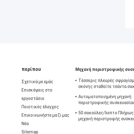
περίπου
Μηχανή περιστροφικής συσ
Τέσσερις πλευρές σφραγίσ
Σχετικά με εμάς
σκόνης σταθείτε τσάντα σα
Επισκέψεις στο
μηχανές πλήρως αυτόματη
Αυτοματοποιημένη μηχανή
εργοστάσιο
περιστροφικής συσκευασία
Ποιοτικός έλεγχος
16-70 σακούλες/λεπτο
50 σακούλες/λεπτο Πλήρως
Επικοινωνήστε μαζί μας
μηχανή περιστροφής συσκε
Νέα
Sitemap