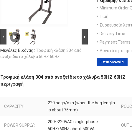
Πληρωμής & Αποσ
Minimum Order Q
Τιμή:
Συσκευασία λεπτ
Delivery Time:
Payment Terms:
Μεγάλες Εικόνας :
Τροφική κλάση 304 από
Δυνατότητα προ
ανοξείδωτο χάλυβα 50HZ 60HZ
Επικοινωνία
Τροφική κλάση 304 από ανοξείδωτο χάλυβα 50HZ 60HZ
περιγραφή
220 bags/min (when the bag length
CAPACITY:
POUCH
is about 75mm)
200~220VAC single-phase
POWER SUPPLY:
OUTL
50HZ/60HZ about 500VA