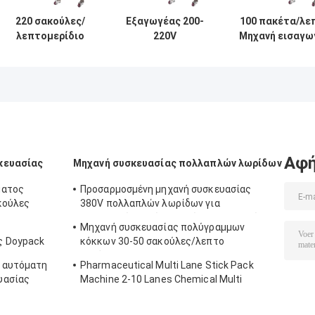
220 σακούλες/
Εξαγωγέας 200-
100 πακέτα/λε
λεπτομερίδιο
220V
Μηχανή εισαγω
Χρήση Κούπα
μεμονωμένης
αποξηρατικο
Νουντλ Πακέτο
φάσης 100
αυτοματοποιημ
καρυκευμάτων
πακέτα/λεπτο
ανοξείδωτο
Διανομέας από
χάλυβα
ανοξείδωτο
χάλυβα
Αφή
κευασίας
Μηχανή συσκευασίας πολλαπλών λωρίδων
ματος
Προσαρμοσμένη μηχανή συσκευασίας
κούλες
380V πολλαπλών λωρίδων για
συσκευασία υγρών τροφίμων και ποτών
Μηχανή συσκευασίας πολύγραμμων
ς Doypack
κόκκων 30-50 σακούλες/λεπτο
αυτόματο
 αυτόματη
Pharmaceutical Multi Lane Stick Pack
υασίας
Machine 2-10 Lanes Chemical Multi
Column