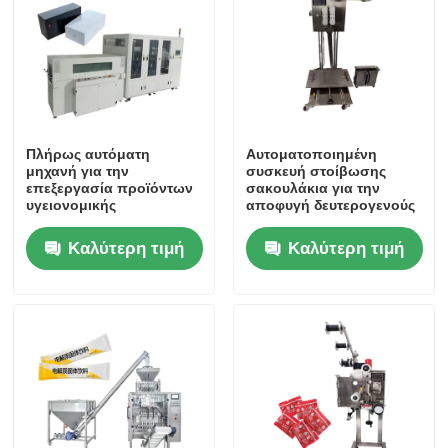
Πλήρως αυτόματη
Αυτοματοποιημένη
μηχανή για την
συσκευή στοίβωσης
επεξεργασία προϊόντων
σακουλάκια για την
υγειονομικής
αποφυγή δευτερογενούς
περίθαλψης με ακρίβεια
ρύπανσης
έως ± 0,01 mm
Καλύτερη τιμή
Καλύτερη τιμή
Σπίτι
Προϊόντα
Βίντεο