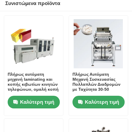
Συνιστώμενα προϊόντα
Πλήρως αυτόματη
Πλήρως Αυτόματη
μηχανή laminating και
Μηχανή Συσκευασίας
κοπής κιβωτίων κινητών
Πολλαπλών Διαδρομών
τηλεφώνων, ομαλή κοπή
με Ταχύτητα 30-50
και εξαιρετική
σακούλες/λεπτό/
συσκευασία
διαδρομή, Διαστάσεις
Καλύτερη τιμή
Καλύτερη τιμή
1900*1150*1850mm και 1
Έτος Εγγύηση